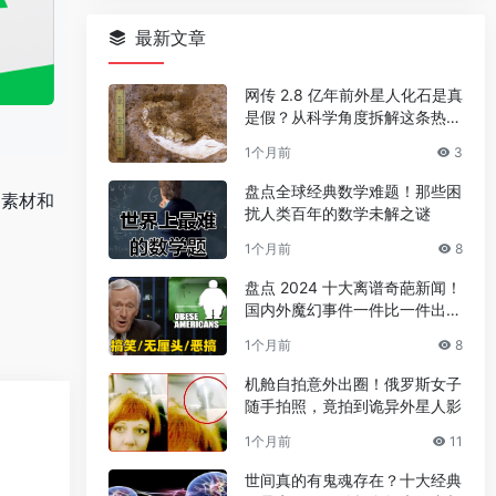
最新文章
网传 2.8 亿年前外星人化石是真
是假？从科学角度拆解这条热门
传言
1个月前
3
盘点全球经典数学难题！那些困
用素材和
扰人类百年的数学未解之谜
1个月前
8
盘点 2024 十大离谱奇葩新闻！
国内外魔幻事件一件比一件出人
意料
1个月前
8
机舱自拍意外出圈！俄罗斯女子
随手拍照，竟拍到诡异外星人影
1个月前
11
世间真的有鬼魂存在？十大经典