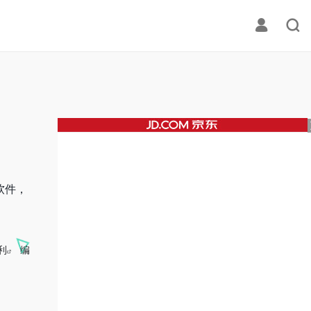
软件，
利
编