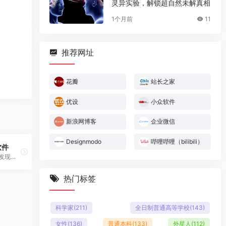
灵异实验，解锁超自然未解真相
1个月前
11
推荐网址
花瓣
站长之家
优设
小众软件
新浪网博客
企业微信
Designmodo
哔哩哔哩（bilibili）
软件
在这里发现更多有趣的应用！
热门标签
科学家
(211)
全日制普通高等学校
(143)
女性
(136)
普通本科
(133)
外星人
(112)