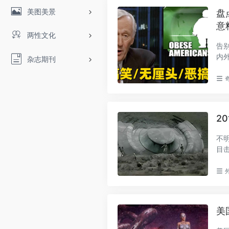
美图美景
盘
意
两性文化
告
内
杂志期刊
端..
2
不
目
认等.
美