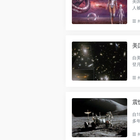
美
人被
美
自
登
惧”，
震
自1
多
所..