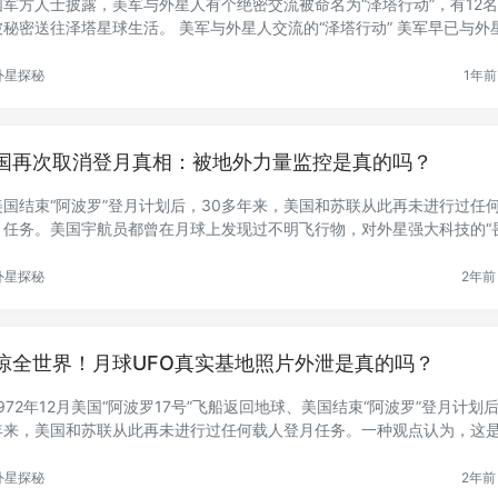
国军方人士披露，美军与外星人有个绝密交流被命名为“泽塔行动”，有12
秘密送往泽塔星球生活。 美军与外星人交流的“泽塔行动” 美军早已与外星.
外星探秘
1年前 
国再次取消登月真相：被地外力量监控是真的吗？
美国结束“阿波罗”登月计划后，30多年来，美国和苏联从此再未进行过任
月任务。美国宇航员都曾在月球上发现过不明飞行物，对外星强大科技的“
...
外星探秘
2年前 
惊全世界！月球UFO真实基地照片外泄是真的吗？
972年12月美国“阿波罗17号”飞船返回地球、美国结束“阿波罗”登月计划后
年来，美国和苏联从此再未进行过任何载人登月任务。一种观点认为，这
.
外星探秘
2年前 