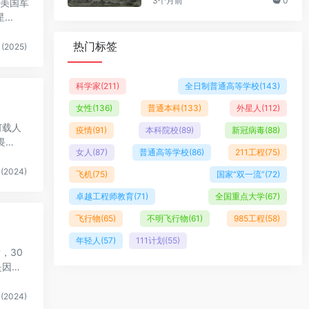
3个月前
0
名美国军
..
热门标签
(2025)
科学家
(211)
全日制普通高等学校
(143)
女性
(136)
普通本科
(133)
外星人
(112)
何载人
疫情
(91)
本科院校
(89)
新冠病毒
(88)
畏
女人
(87)
普通高等学校
(86)
211工程
(75)
(2024)
飞机
(75)
国家“双一流”
(72)
卓越工程师教育
(71)
全国重点大学
(67)
飞行物
(65)
不明飞行物
(61)
985工程
(58)
年轻人
(57)
111计划
(55)
，30
是因为
(2024)