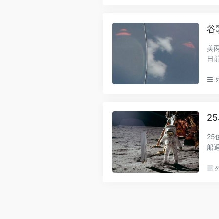
谷
美
日
FO的
2
25
船
过..