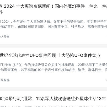
点 2024 十大离谱奇葩新闻！国内外魔幻事件一件比一
料
别 2024，全年诞生了大量颠覆认知、哭笑不得的猎奇新闻。本文整理当
外魔幻事件，涵盖民间搞笑闹剧、国际赛事争议、科学乌龙、离奇刑事案
.
奇人异事
0世纪全球代表性UFO事件回顾 十大恐怖UFO事件盘点
明飞行物（UFO）作为持续吸引公众关注的神秘现象，20世纪留下了大量
击与调查案例，以下精选的10个代表性事件横跨劫持、坠毁、群体目击、
..
外星探秘
国“泽塔行动”泄露：12名军人被秘密送往外星球生活13年