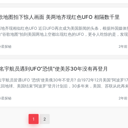
歌地图拍下惊人画面 美两地齐现红色UFO 相隔数千里
两地齐现相似红色UFO 近日UFO再次成为美国新闻的头条，根据外国媒体
前“谷歌地图”拍到美国两地上空都出现红色的UFO，更令人吃惊的是，发现
...
外星探秘
2年前 
5名宇航员遇到UFO“恐惧”使美苏30年没有再登月
位宇航员皆遇UFO '恐惧'使美俄30年不登月? 自1972年12月美国“阿波罗1
返回地球、美国结束“阿波罗”登月计划后，30多年来，美国、苏联从此再
.
外星探秘
2年前 
1
2