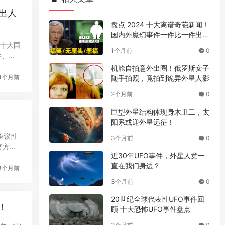
件出人
盘点 2024 十大离谱奇葩新闻！
国内外魔幻事件一件比一件出人
意料
年十大国
1个月前
0
件、极
机舱自拍意外出圈！俄罗斯女子
1个月前
随手拍照，竟拍到诡异外星人影
2个月前
0
巨型外星结构体现身木卫二，太
阳系或迎外星远征！
争议性
3个月前
0
官方承
近30年UFO事件，外星人竟一
直在我们身边？
3个月前
3个月前
0
20世纪全球代表性UFO事件回
！
顾 十大恐怖UFO事件盘点