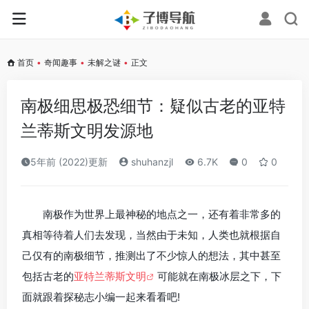
首页
•
奇闻趣事
•
未解之谜
•
正文
南极细思极恐细节：疑似古老的亚特
兰蒂斯文明发源地
5年前 (2022)更新
shuhanzjl
6.7K
0
0
南极作为世界上最神秘的地点之一，还有着非常多的
真相等待着人们去发现，当然由于未知，人类也就根据自
己仅有的南极细节，推测出了不少惊人的想法，其中甚至
包括古老的
亚特兰蒂斯文明
可能就在南极冰层之下，下
面就跟着探秘志小编一起来看看吧!