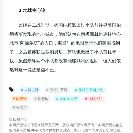
3. 地球空心论
曾经在二战时期，德国纳粹派出过小队前往寻美国伯
德将军发现的地心城市，他们认为在南极洲就是通往地心
城市“阿加尔塔”的入口，据当时的电报显示他们确实找到
了，之后被苏联拦截消息后，苏联也派出了小队前往寻
找，虽然最终两个小队都没有能够顺利的返回，但人们依
然对这一说法坚信不已。
# 未解之谜
# 亚特兰蒂斯
# 亚特兰蒂斯文明
# 南极洲
# 发源地
# 撒哈拉之眼
# 神秘文明
# 金字塔
©
版权声明
本网所提供的信息来源于互联网，版权均归原作者所有！本网所提供信息
仅供参考之用,并不代表本网赞同其观点，也不代表本网对其真实性负责。