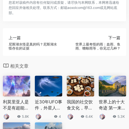
您若对该稿件内容有任何疑问或质疑，请尽快与本网联系，本网将迅速给
您回应并做相关处理。联系方式：邮箱aoxolcom@163.com或见网站底
部。
上一篇
下一篇
尼斯湖水怪是真的吗？尼斯湖水
世界上最奇怪的雨：血雨、鱼
怪存在的证据
雨、蟾蜍雨等，你见过几种？
相关文章
利莫里亚人是
近30年UFO事
我国的社交饮
世界上的十大
不是有超能力
件，外星人竟
食文化，早茶
奇迹 第一来自
利莫里亚人就
一直在我们身
文化各种不同
中国最后日益
5.8K
4
6.4K
5.3K
是中国人吗？
边？
的品种种类
倾斜将会倒塌