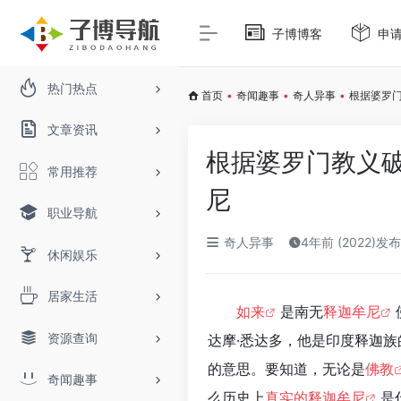
子博博客
申
热门热点
首页
•
奇闻趣事
•
奇人异事
•
根据婆罗
文章资讯
根据婆罗门教义破
常用推荐
尼
职业导航
奇人异事
4年前 (2022)发布
休闲娱乐
居家生活
如来
是南无
释迦牟尼
资源查询
达摩·悉达多，他是印度释迦
的意思。要知道，无论是
佛教
奇闻趣事
么历史上
真实的释迦牟尼
是