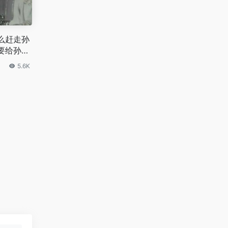
么赶走孙
要给孙悟
？
5.6K