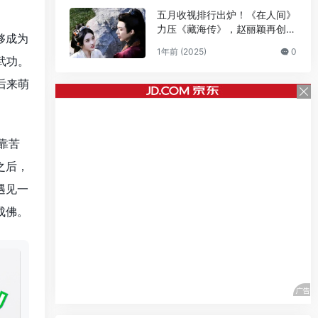
五月收视排行出炉！《在人间》
力压《藏海传》，赵丽颖再创奇
够成为
迹
1年前 (2025)
0
武功。
后来萌
靠苦
之后，
遇见一
成佛。