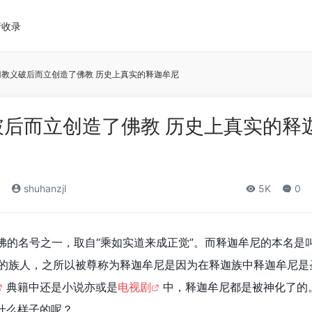
请收录
门教义破后而立创造了佛教 历史上真实的释迦牟尼
后而立创造了佛教 历史上真实的释
shuhanzjl
5K
0
佛的名号之一，取自“乘如实道来成正觉”。而释迦牟尼的本名是
族的族人，之所以被尊称为释迦牟尼是因为在释迦族中释迦牟尼是
典籍中还是小说亦或是
电视剧
中，释迦牟尼都是被神化了的
什么样子的呢？