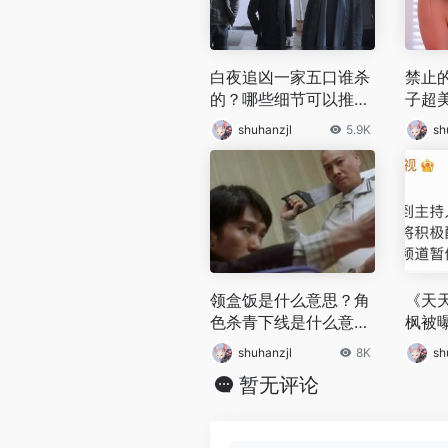
白夜追凶一家五口谁杀
禁止
的？哪些细节可以推敲
子超
出结果
么，
shuhanzjl
5.9K
sh
的片
领盒饭是什么意思？角
《天
色杀青下线是什么意
枫被
思？
暂停
shuhanzjl
8K
sh
暂无评论