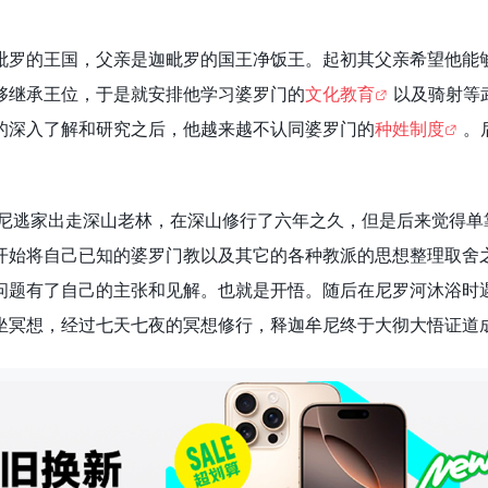
毗罗的王国，父亲是迦毗罗的国王净饭王。起初其父亲希望他能
够继承王位，于是就安排他学习婆罗门的
文化教育
以及骑射等
的深入了解和研究之后，他越来越不认同婆罗门的
种姓制度
。
牟尼逃家出走深山老林，在深山修行了六年之久，但是后来觉得单
开始将自己已知的婆罗门教以及其它的各种教派的思想整理取舍
问题有了自己的主张和见解。也就是开悟。随后在尼罗河沐浴时
坐冥想，经过七天七夜的冥想修行，释迦牟尼终于大彻大悟证道