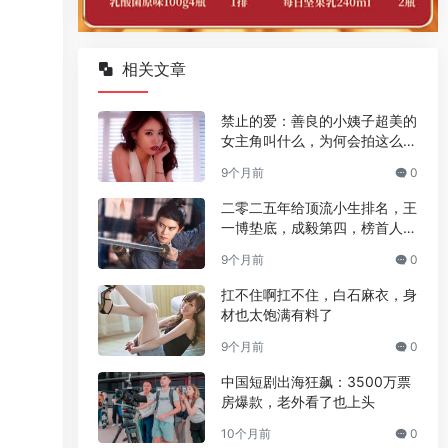
相关文章
禁止的爱：善良的小姨子超美的
女主角叫什么，为何会拍这么现
实的片
9个月前
0
二零二五年给顶流小生排名，王
一博垫底，成毅第四，榜首人气
大爆炸
9个月前
0
扛不住啊扛不住，白石麻衣，身
材也太饱满有料了
9个月前
0
中国短剧出海狂飙：3500万票
房爆款，老外看了也上头
10个月前
0