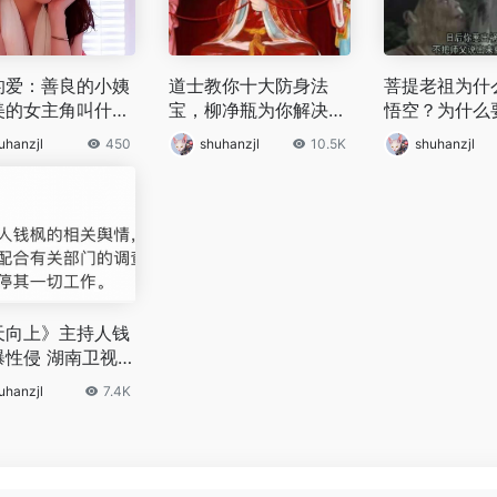
的爱：善良的小姨
道士教你十大防身法
菩提老祖为什
美的女主角叫什
宝，柳净瓶为你解决苦
悟空？为什么
为何会拍这么现实
难之事
空安排好后路
uhanzjl
450
shuhanzjl
10.5K
shuhanzjl
天向上》主持人钱
曝性侵 湖南卫视
其工作
uhanzjl
7.4K