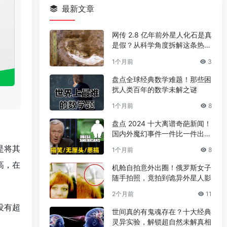
最新文章
网传 2.8 亿年前外星人化石是真
是假？从科学角度拆解这条热门
传言
1个月前
3
盘点全球经典数学难题！那些困
扰人类百年的数学未解之谜
1个月前
8
盘点 2024 十大离谱奇葩新闻！
国内外魔幻事件一件比一件出人
意料
是将其
1个月前
8
高，在
机舱自拍意外出圈！俄罗斯女子
随手拍照，竟拍到诡异外星人影
2个月前
11
没有超
世间真的有鬼魂存在？十大经典
灵异实验，解锁超自然未解真相