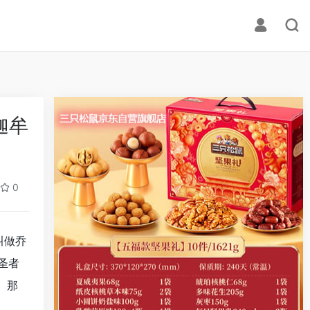
迦牟
0
叫做乔
圣者
。那