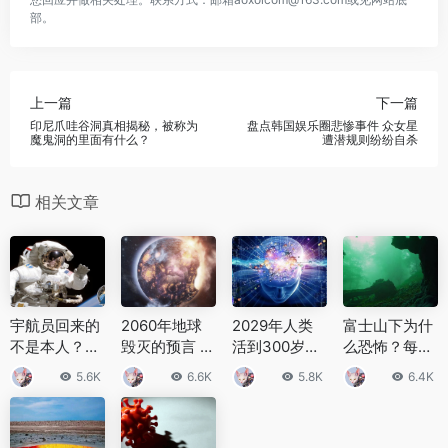
部。
上一篇
下一篇
印尼爪哇谷洞真相揭秘，被称为
盘点韩国娱乐圈悲惨事件 众女星
魔鬼洞的里面有什么？
遭潜规则纷纷自杀
相关文章
宇航员回来的
2060年地球
2029年人类
富士山下为什
不是本人？为
毁灭的预言 为
活到300岁，
么恐怖？每年
什么说宇航员
什么爱因斯坦
血液纳米机器
自杀死亡人数
5.6K
6.6K
5.8K
6.4K
回来的不是本
提出2060年
人将阻止DNA
成百上千
人
地球毁灭
异变