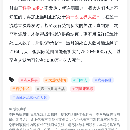
时由于
科学技术
不发达，就连病毒这一概念人们也是不
知道的，再加上当时正好处于
第一次世界大战
，在这一
流感首次爆发时，甚至没有受到多大的关注，直到第二次
严重爆发，才使得战争被迫提前结束，更不用说详细统计
死亡人数了，所以保守估计，当时的死亡人数可能达到了
2164万人，但实际范围可能会扩大到2500-5000万人，甚
至有人认为可能有5000万-1亿人死亡。
# 奇人异事
# 大规模肺病
# 日本人
# 病毒传播
# 科学技术
# 第一次世界大战
# 西班牙流感
# 西班牙流感死亡人数
©
版权声明
本网所提供的信息来源于互联网，版权均归原作者所有！本网所提供信息
仅供参考之用,并不代表本网赞同其观点，也不代表本网对其真实性负责。
您若对该稿件内容有任何疑问或质疑，请尽快与本网联系，本网将迅速给
您回应并做相关处理。联系方式：邮箱aoxolcom@163.com或见网站底