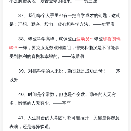
不是脚踏实地，艰苦登攀的结果。——钱三强
37、我们每个人手里都有一把自学成才的钥匙，这就
是：理想、勤奋、毅力、虚心和科学方法。——华罗庚
38、攀登科学高峰，就像登山
运动员
攀登
珠穆朗玛
峰
一样，要克服无数艰难险阻，懦夫和懒汉是不可能享
受到胜利的喜悦和幸福的。——陈景润
39、对搞科学的人来说，勤奋就是成功之母！——茅
以升
40、时间是个常数，但也是个变数。勤奋的人无穷
多，懒惰的人无穷少。——字严
41、人生舞台的大幕随时都可能拉开，关键是你愿意
表演，还是选择躲避。