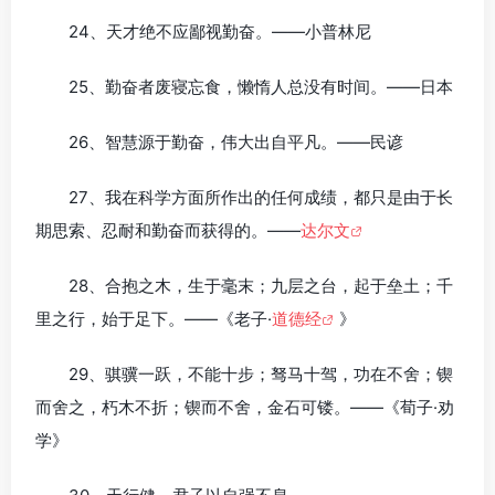
24、天才绝不应鄙视勤奋。——小普林尼
25、勤奋者废寝忘食，懒惰人总没有时间。——日本
26、智慧源于勤奋，伟大出自平凡。——民谚
27、我在科学方面所作出的任何成绩，都只是由于长
期思索、忍耐和勤奋而获得的。——
达尔文
28、合抱之木，生于毫末；九层之台，起于垒土；千
里之行，始于足下。——《老子·
道德经
》
29、骐骥一跃，不能十步；驽马十驾，功在不舍；锲
而舍之，朽木不折；锲而不舍，金石可镂。——《荀子·劝
学》