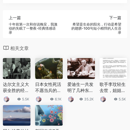
上一篇
下一篇
十年前第一次和你说晚安，我激
希望是生命的阳光，行动是希望
动的失眠了一整夜-经典情感语
的翅膀-100句短小精悍的人生语
录
录
相关文章
达尔文主义大
日本女性死活
爱迪生一共发
歌手李玟轻生
获全胜的经典
不愿当兵的可
明了几种东西
去世，姐姐发
案例，美国猴
怕真相 日本性
他为什么可以
声：数年前不
5.5K
6.1K
35.2K
5.5K
子案件谁赢
侵风气的一度
发明这么多东
幸患上抑郁症
了？
蔓延
西