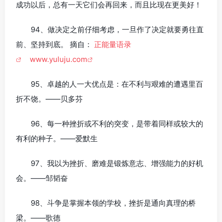
成功以后，总有一天它们会再回来，而且比现在更美好！
94、做决定之前仔细考虑，一旦作了决定就要勇往直
前、坚持到底。 摘自：
正能量语录
www.yuluju.com
95、卓越的人一大优点是：在不利与艰难的遭遇里百
折不饶。——贝多芬
96、每一种挫折或不利的突变，是带着同样或较大的
有利的种子。——爱默生
97、我以为挫折、磨难是锻炼意志、增强能力的好机
会。——邹韬奋
98、斗争是掌握本领的学校，挫折是通向真理的桥
梁。——歌德