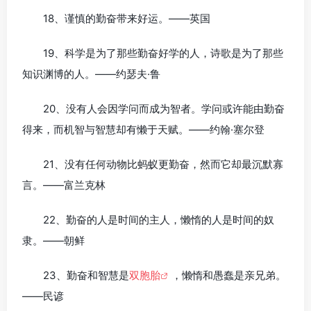
18、谨慎的勤奋带来好运。——英国
19、科学是为了那些勤奋好学的人，诗歌是为了那些
知识渊博的人。——约瑟夫·鲁
20、没有人会因学问而成为智者。学问或许能由勤奋
得来，而机智与智慧却有懒于天赋。——约翰·塞尔登
21、没有任何动物比蚂蚁更勤奋，然而它却最沉默寡
言。——富兰克林
22、勤奋的人是时间的主人，懒惰的人是时间的奴
隶。——朝鲜
23、勤奋和智慧是
双胞胎
，懒惰和愚蠢是亲兄弟。
——民谚