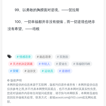
99、以勇敢的胸膛面对逆境。——贺拉斯
100、一切幸福都并非没有烦恼，而一切逆境也绝非
没有希望。——培根
# 情感语录
# 励志语录
# 双胞胎
# 天才的决定因素
# 年轻人
# 爱迪生
# 珠穆朗玛峰
# 荣耀
# 达尔文
# 运动员
# 道德经
©
版权声明
本网所提供的信息来源于互联网，版权均归原作者所有！本网所提供信息
仅供参考之用,并不代表本网赞同其观点，也不代表本网对其真实性负责。
您若对该稿件内容有任何疑问或质疑，请尽快与本网联系，本网将迅速给
您回应并做相关处理。联系方式：邮箱aoxolcom@163.com或见网站底
部。