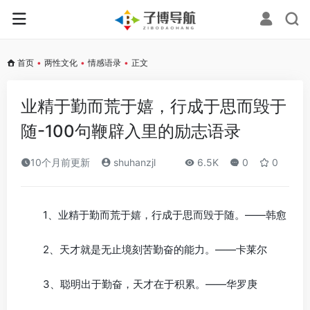
首页
•
两性文化
•
情感语录
•
正文
业精于勤而荒于嬉，行成于思而毁于
随-100句鞭辟入里的励志语录
10个月前更新
shuhanzjl
6.5K
0
0
1、业精于勤而荒于嬉，行成于思而毁于随。——韩愈
2、天才就是无止境刻苦勤奋的能力。——卡莱尔
3、聪明出于勤奋，天才在于积累。——华罗庚