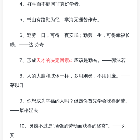
4、好学而不勤问非真好学者。
5、书山有路勤为径，学海无涯苦作舟。
6、勤劳一日，可得一夜安眠；勤劳一生，可得幸福长
眠。——达·芬奇
7、形成
天才的决定因素
应该是勤奋。——郭沫若
8、人的大脑和肢体一样，多用则灵，不用则废。——
茅以升
9、你想成为幸福的人吗？但愿你首先学会吃得起苦。
——屠格涅夫
10、灵感不过是“顽强的劳动而获得的奖赏”。——列
宾