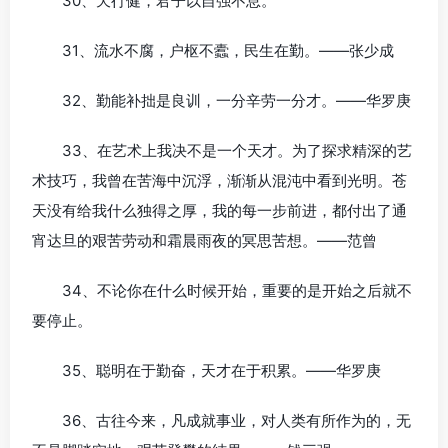
30、天行健，君子以自强不息。
31、流水不腐，户枢不蠹，民生在勤。——张少成
32、勤能补拙是良训，一分辛劳一分才。——华罗庚
33、在艺术上我决不是一个天才。为了探求精深的艺
术技巧，我曾在苦海中沉浮，渐渐从混沌中看到光明。苍
天没有给我什么独得之厚，我的每一步前进，都付出了通
宵达旦的艰苦劳动和霜晨雨夜的冥思苦想。——范曾
34、不论你在什么时候开始，重要的是开始之后就不
要停止。
35、聪明在于勤奋，天才在于积累。——华罗庚
36、古往今来，凡成就事业，对人类有所作为的，无