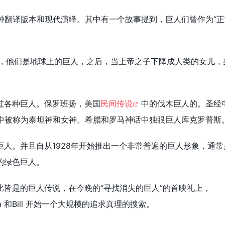
种翻译版本和现代演绎。其中有一个故事提到，巨人们曾作为“正
经，他们是地球上的巨人，之后，当上帝之子下降成人类的女儿，
过各种巨人。保罗班扬，美国
民间传说
中的伐木巨人的。圣经
中被称为泰坦神和女神。希腊和罗马神话中独眼巨人库克罗普斯
巨人。并且自从1928年开始推出一个非常普遍的巨人形象，通常
的绿色巨人。
比皆是的巨人传说，在今晚的“寻找消失的巨人”的首映礼上，
Jim 和Bill 开始一个大规模的追求真理的搜索。