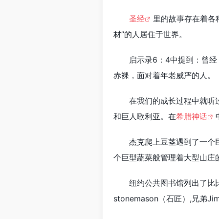
圣经
里的故事存在着各
材”的人居住于世界。
启示录6：4中提到：曾
赤裸，面对着年老威严的人。
在我们的成长过程中就听
和巨人歌利亚。在
希腊神话
杰克爬上豆茎遇到了一个
个巨型蔬菜般管理着大型山庄
纽约公共图书馆列出了比
stonemason（石匠）,兄弟