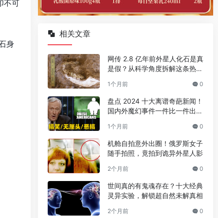
印不可
相关文章
石身
网传 2.8 亿年前外星人化石是真
是假？从科学角度拆解这条热门
传言
1个月前
0
盘点 2024 十大离谱奇葩新闻！
国内外魔幻事件一件比一件出人
意料
1个月前
0
机舱自拍意外出圈！俄罗斯女子
随手拍照，竟拍到诡异外星人影
2个月前
0
世间真的有鬼魂存在？十大经典
灵异实验，解锁超自然未解真相
2个月前
0