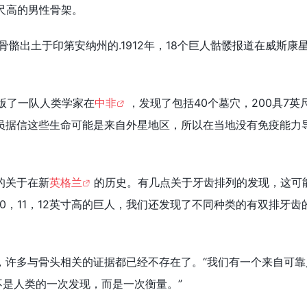
尺高的男性骨架。
称骨骼出土于印第安纳州的.1912年，18个巨人骷髅报道在威斯康
出版了一队人类学家在
中非
，发现了包括40个墓穴，200具7英
员据信这些生命可能是来自外星地区，所以在当地没有免疫能力
的关于在新
英格兰
的历史。有几点关于牙齿排列的发现，这可
0，11，12英寸高的巨人，我们还发现了不同种类的有双排牙齿
，许多与骨头相关的证据都已经不存在了。“我们有一个来自可靠
不是人类的一次发现，而是一次衡量。”