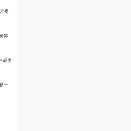
常身
身体
中戴维
。
是一