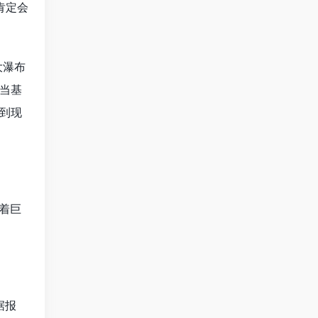
肯定会
大瀑布
当基
时到现
着巨
据报