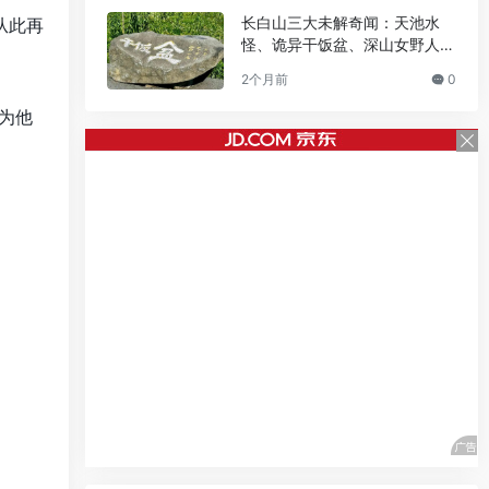
长白山三大未解奇闻：天池水
从此再
怪、诡异干饭盆、深山女野人之
谜
2个月前
0
为他