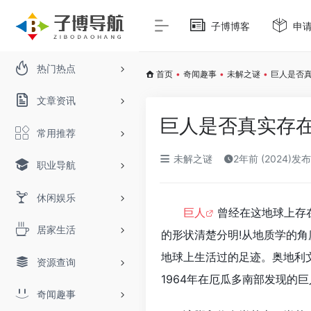
子博博客
申
热门热点
首页
•
奇闻趣事
•
未解之谜
•
巨人是否
文章资讯
巨人是否真实存
常用推荐
未解之谜
2年前 (2024)发布
职业导航
休闲娱乐
巨人
曾经在这地球上存
居家生活
的形状清楚分明!从地质学的角
地球上生活过的足迹。奥地利文
资源查询
1964年在厄瓜多南部发现的
奇闻趣事