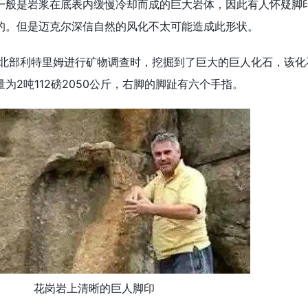
一般是岩浆在底表内缓慢冷却而成的巨大岩体，因此有人怀疑脚
的。但是迈克尔深信自然的风化不太可能造成此形状。
尔兰北部利特里姆进行矿物调查时，挖掘到了巨大的巨人化石，该化
重量为2吨112磅2050公斤，右脚的脚趾有六个手指。
花岗岩上清晰的巨人脚印