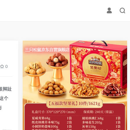
0
根脚趾
这个
与