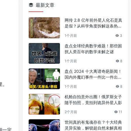
最新文章
网传 2.8 亿年前外星人化石是真
是假？从科学角度拆解这条热门
传言
1个月前
3
盘点全球经典数学难题！那些困
扰人类百年的数学未解之谜
1个月前
8
盘点 2024 十大离谱奇葩新闻！
国内外魔幻事件一件比一件出人
意料
里。
1个月前
8
机舱自拍意外出圈！俄罗斯女子
随手拍照，竟拍到诡异外星人影
2个月前
11
世间真的有鬼魂存在？十大经典
灵异实验，解锁超自然未解真相
相一定