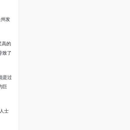
星州发
尺高的
导致了
能是过
的巨
人士