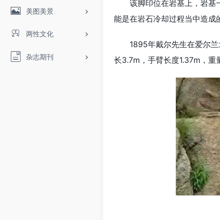
该脚印位在岩基上，岩基
美图美景
能是在岩石冷却过程当中造成
两性文化
1895年戴尔先生在爱
杂志期刊
长3.7m，手臂长度1.37m，