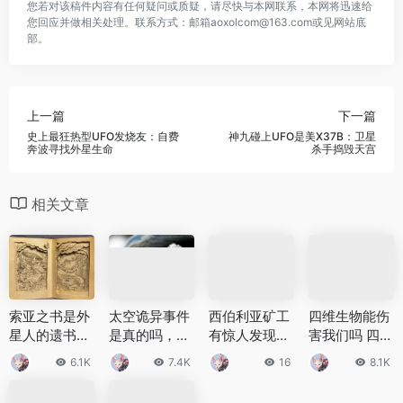
您若对该稿件内容有任何疑问或质疑，请尽快与本网联系，本网将迅速给
您回应并做相关处理。联系方式：邮箱aoxolcom@163.com或见网站底
部。
上一篇
下一篇
史上最狂热型UFO发烧友：自费
神九碰上UFO是美X37B：卫星
奔波寻找外星生命
杀手捣毁天宫
相关文章
索亚之书是外
太空诡异事件
西伯利亚矿工
四维生物能伤
星人的遗书？
是真的吗，女
有惊人发现！
害我们吗 四维
索亚之书所讲
宇航员神秘怀
可能是外星人
生物和三维生
6.1K
7.4K
16
8.1K
述的内容是什
孕 男宇航员莫
造访地球？
物有什么关系
么？
名发狂