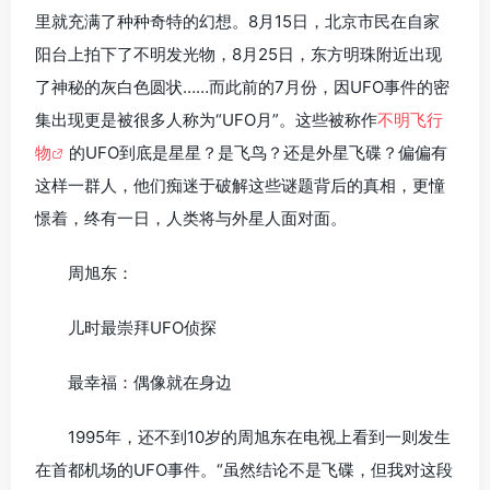
里就充满了种种奇特的幻想。8月15日，北京市民在自家
阳台上拍下了不明发光物，8月25日，东方明珠附近出现
了神秘的灰白色圆状……而此前的7月份，因UFO事件的密
集出现更是被很多人称为“UFO月”。这些被称作
不明飞行
物
的UFO到底是星星？是飞鸟？还是外星飞碟？偏偏有
这样一群人，他们痴迷于破解这些谜题背后的真相，更憧
憬着，终有一日，人类将与外星人面对面。
周旭东：
儿时最崇拜UFO侦探
最幸福：偶像就在身边
1995年，还不到10岁的周旭东在电视上看到一则发生
在首都机场的UFO事件。“虽然结论不是飞碟，但我对这段