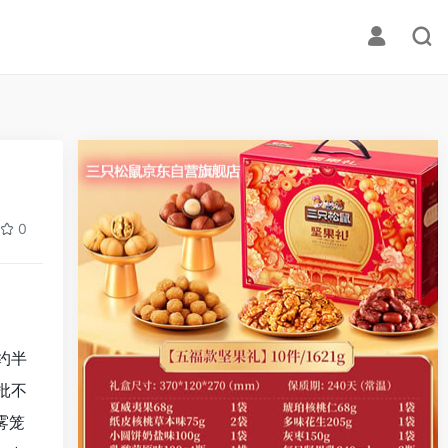
0
约半
批不
雾笼