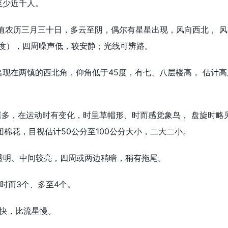
至少近千人。
正值农历三月三十日，多云至阴，偶尔有星星出现，风向西北， 风力
0度），四周噪声低，较安静；光线可辨路。
出现在两镇的西北角，仰角低于45度，有七、八层楼高， 估计高
居多，在运动时有变化，时呈草帽形、时而感觉象鸟， 盘旋时略
棉花，目视估计50公分至100公分大小，二大二小。
不透明、中间较亮，四周或两边稍暗，稍有拖尾。
、时而3个、多至4个。
快，比流星慢。