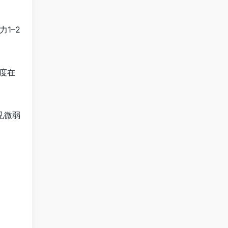
1–2
度在
见微弱