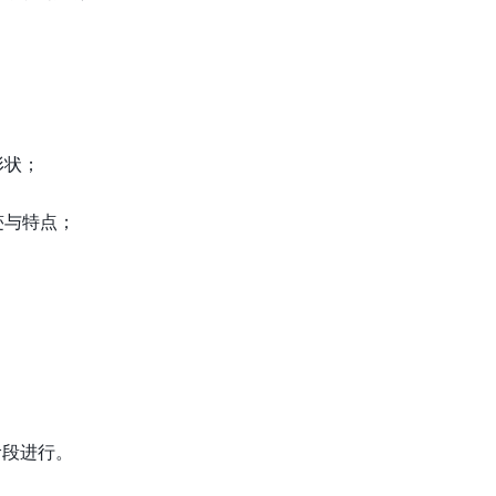
形状；
迹与特点；
阶段进行。