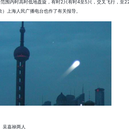
范围内时高时低地盘旋，有时2只有时4至5只，交叉飞行，至22
欣）上海人民广播电台也作了有关报导。
、吴嘉禄两人