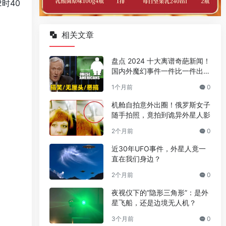
时40
相关文章
盘点 2024 十大离谱奇葩新闻！
国内外魔幻事件一件比一件出人
意料
1个月前
0
机舱自拍意外出圈！俄罗斯女子
随手拍照，竟拍到诡异外星人影
2个月前
0
近30年UFO事件，外星人竟一
直在我们身边？
2个月前
0
夜视仪下的“隐形三角形”：是外
星飞船，还是边境无人机？
3个月前
0