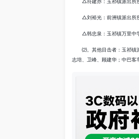
△符建亦：玉祁镇派出所所长
△刘裕光：前洲镇派出所所
△韩忠泉：玉祁镇万里中学
⑵。其他目击者：玉祁镇
志培、卫峰、顾建华；中巴客