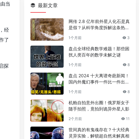
息由当
最新文章
网传 2.8 亿年前外星人化石是真
是假？从科学角度拆解这条热门
，经
传言
1个月前
3
作了
盘点全球经典数学难题！那些困
扰人类百年的数学未解之谜
1个月前
8
启探
盘点 2024 十大离谱奇葩新闻！
国内外魔幻事件一件比一件出人
意料
1个月前
8
机舱自拍意外出圈！俄罗斯女子
随手拍照，竟拍到诡异外星人影
2个月前
11
世间真的有鬼魂存在？十大经典
灵异实验，解锁超自然未解真相