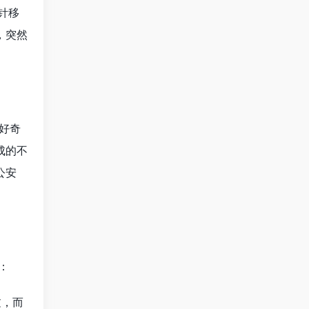
针移
，突然
好奇
成的不
公安
：
过，而