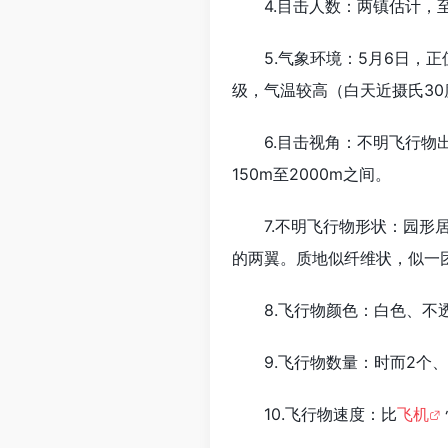
4.目击人数：两镇估计，
5.气象环境：5月6日，
级，气温较高（白天近摄氏3
6.目击视角：不明飞行物
150m至2000m之间。
7.不明飞行物形状：园形
的两翼。质地似纤维状，似一团
8.飞行物颜色：白色、
9.飞行物数量：时而2个
10.飞行物速度：比
飞机