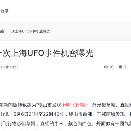
请收录
档案：一次上海UFO事件机密曝光
一次上海UFO事件机密曝光
shuhanzjl
10
0
）
东新闻版转载题为“锡山市发现
不明飞行物
–外形似草帽、直经
山讯：5月6日21时至22时40分，锡山市前洲、玉祁两镇发现一
批飞行物形似草帽，直经约半米，颜色为白色。外面似有一团气