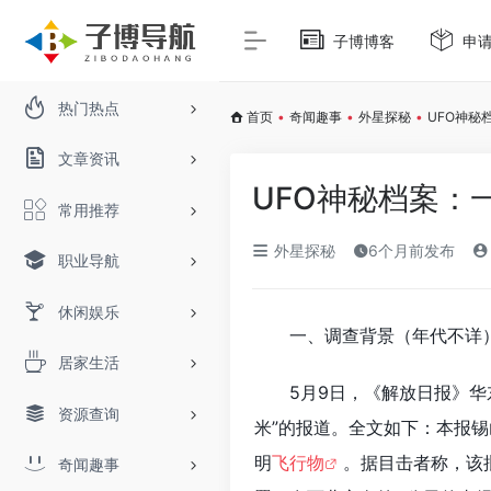
子博博客
申
热门热点
首页
•
奇闻趣事
•
外星探秘
•
UFO神秘
文章资讯
UFO神秘档案：
常用推荐
外星探秘
6个月前发布
职业导航
休闲娱乐
一、调查背景（年代不详
居家生活
5月9日，《解放日报》华
资源查询
米”的报道。全文如下：本报锡
明
飞行物
。据目击者称，该
奇闻趣事