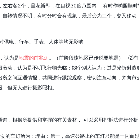
齐，左右各2个，呈花瓣型，在目视30度范围内， 有时作椭园顺时
，自转情况不明，有时分时合有现象，最后变为二个，交叉移动
，对供电、行车、手表、人体等均无影响。
感，认为是
地震的前兆
。（前阶段该地区已传说要地震）；⑵有
很激动，认为是不明飞行物光临；⑶个别人认为：过是光折射造
出所之间互通情报，共同进行跟踪观察，密切注意动向，并向市
报，但无人进行摄影照相。
质询，根据所提供和掌握的有关素材， 可以采用排拆法进行分析
上行驶的车灯所为：理由：第一，高速公路上的车灯只能是一闪而