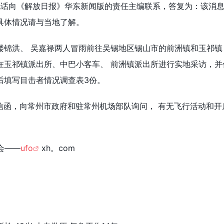
过电话向《解放日报》华东新闻版的责任主编联系，答复为：该消
具体情况请与当地了解。
，楼锦洪、 吴嘉禄两人冒雨前往吴锡地区锡山市的前洲镇和玉祁镇
在玉祁镇派出所、中巴小客车、 前洲镇派出所进行实地采访，并
后填写目击者情况调查表3份。
过信函，向常州市政府和驻常州机场部队询问， 有无飞行活动和开
会——
ufo
xh。com