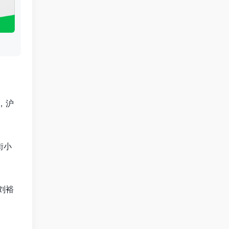
，沪
街小
刘裕