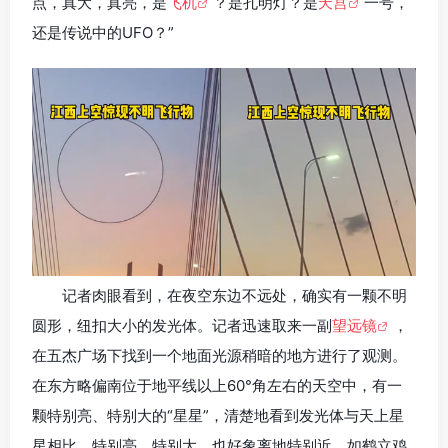
点，真大，真亮，是
飞机
？是孔明灯？是
天宫
一号，
还是传说中的UFO？”
记者肉眼看到，在夜空东边不远处，确实有一颗不明
圆形，纽扣大小的发光体。记者迅速取来一副
望远镜
，
在五杰广场下找到一个地面光源稍暗的地方进行了观测。
在东方略偏南位于地平线以上60°角左右的天空中，有一
颗特别亮、特别大的“星星”，清楚地看到发光体与天上星
星相比，特别亮，特别大，也好象离地特别近，如鹤立鸡