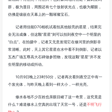
群，极为显目，周围还有七个放射状光点，也极为耀眼，
仿佛是镶嵌在天幕上的一颗璀璨宝石。
记者用佳能D70相机试着拍其他较亮的星星，结果完
全无法成像，但这颗“星星”则可以拍到夜空中一个明显的
“白点”。在拍摄中，记者又无意发现它在修河里的倒影非
常清晰。此时，天上其它星星在水中看不到倒影。记者以
五杰广场五尊高大石碑做参照物，发现这颗“星星”并不发
生明显的移动或抖动。
10月9日晚上23时50分，记者再次看到夜空正中有一
个发光体，与昨天晚上看到一样大小，一样光亮。
修水各地不少百姓也亲眼目睹了这一奇景，这究竟是
什么？难道修水上空真的出现了天宫一号，还是
不明飞行
物
？