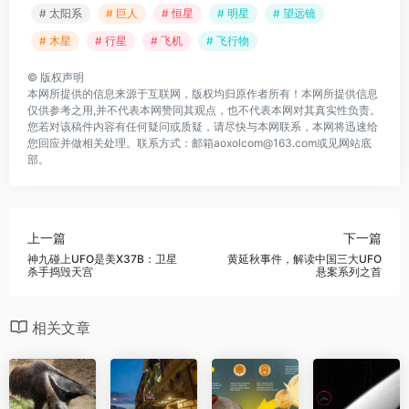
# 太阳系
# 巨人
# 恒星
# 明星
# 望远镜
# 木星
# 行星
# 飞机
# 飞行物
©
版权声明
本网所提供的信息来源于互联网，版权均归原作者所有！本网所提供信息
仅供参考之用,并不代表本网赞同其观点，也不代表本网对其真实性负责。
您若对该稿件内容有任何疑问或质疑，请尽快与本网联系，本网将迅速给
您回应并做相关处理。联系方式：邮箱aoxolcom@163.com或见网站底
部。
上一篇
下一篇
神九碰上UFO是美X37B：卫星
黄延秋事件，解读中国三大UFO
杀手捣毁天宫
悬案系列之首
相关文章