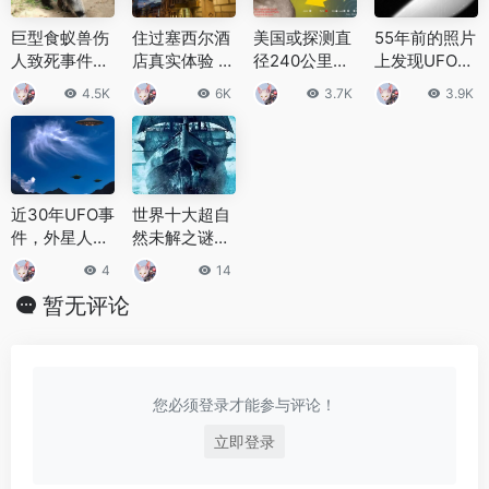
巨型食蚁兽伤
住过塞西尔酒
美国或探测直
55年前的照片
人致死事件，
店真实体验 塞
径240公里全
上发现UFO：
食蚁兽杀死两
西尔酒店为什
金属小行星：
是外星人在监
4.5K
6K
3.7K
3.9K
位猎人
么如此恐怖
为更好地了解
视美国吗？
地球内部
近30年UFO事
世界十大超自
件，外星人竟
然未解之谜有
一直在我们身
哪些，据说科
4
14
边？
学都无法解释
暂无评论
您必须登录才能参与评论！
立即登录