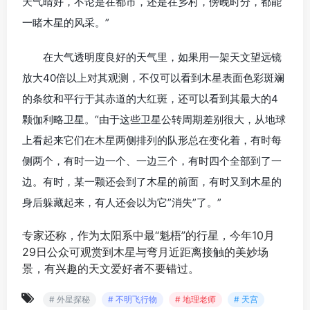
天气晴好，不论是在都市，还是在乡村，傍晚时分，都能
一睹木星的风采。”
在大气透明度良好的天气里，如果用一架天文望远镜
放大40倍以上对其观测，不仅可以看到木星表面色彩斑斓
的条纹和平行于其赤道的大红斑，还可以看到其最大的4
颗伽利略卫星。“由于这些卫星公转周期差别很大，从地球
上看起来它们在木星两侧排列的队形总在变化着，有时每
侧两个，有时一边一个、一边三个，有时四个全部到了一
边。有时，某一颗还会到了木星的前面，有时又到木星的
身后躲藏起来，有人还会以为它”消失”了。”
专家还称，作为太阳系中最“魁梧”的行星，今年10月
29日公众可观赏到木星与弯月近距离接触的美妙场
景，有兴趣的天文爱好者不要错过。
# 外星探秘
# 不明飞行物
# 地理老师
# 天宫