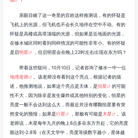
亲眼目睹了这一奇景的百姓这样推测说，有的怀疑是
飞机上的光源，但飞机也不会长久地停在空中不动。有的
怀疑是高楼或高塔顶端的光源，但如果是近地面的光源，
在修水城区同时看到同样情况的可能性非常小。有的怀疑
是启
明星
，但启明星会在晚上22时左右出现在东方吗？
带着这些疑问，10月10日，记者咨询了修水一中一位
地理老师
。该老师没有看到这个亮点，根据记者的描
述，他推测地说，如果这个亮点是天体，是
恒星
的可能
性不大，因为除非是发生爆炸或其他特别的变化，恒星的
亮度一般不会达到这么大，而最近并没有哪颗恒星要有突
然变化的预报；如果是
行星
，那极有可能是
木星
。该
老师说，木星每年九月的晚上8点多在东方升起，它的亮度
能达到-2.8等（在天文学中，亮度等级数字越小，星体越