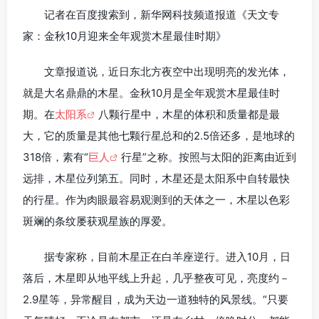
记者在百度搜索到，新华网科技频道报道《天文专
家：金秋10月迎来全年观赏木星最佳时期》
文章报道说，近日东北方夜空中出现明亮的发光体，
就是大名鼎鼎的木星。金秋10月是全年观赏木星最佳时
期。在
太阳系
八颗行星中，木星的体积和质量都是最
大，它的质量是其他七颗行星总和的2.5倍还多，是地球的
318倍，素有“
巨人
行星”之称。按照与太阳的距离由近到
远排，木星位列第五。同时，木星还是太阳系中自转最快
的行星。作为肉眼最容易观测到的天体之一，木星以色彩
斑斓的条纹屡获观星族的厚爱。
据专家称，目前木星正在白羊座逆行。进入10月，日
落后，木星即从地平线上升起，几乎整夜可见，亮度约－
2.9星等，异常醒目，成为天边一道独特的风景线。“只要