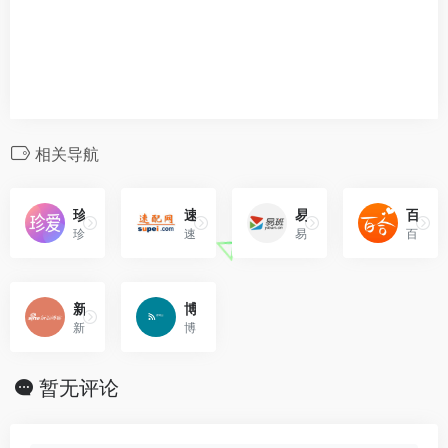
相关导航
珍爱网
速配网
易班网
百合网
珍爱网创始于2005年，现拥有海量单身男女征婚交友相亲信息。
速配网由北京雷雨天地信息技术有限公司创办，始创于2005年，总部位于北京。
易班网是高校教育教学,生活服务,文化娱乐的综合性互动社区。
百合网--实名婚恋。免费通信，谈情说爱不再为钱所困。
新浪网博客
博客园
新浪网博客频道是全中国最主流，最具人气的博客频道。拥有最耀眼的娱乐明星博客、最知性的名人博客、最动人的情感博客，最自我的草根博客!
博客园是一个面向开发者的知...
暂无评论