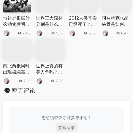
雷达是根据什
世界三大森林
2012人类其实
阿兹特克水晶
么动物发明
分别是什么？
已经死了？有
头骨是如何制
的？雷达的起
这些森林在世
哪些时间可以
作的 阿兹特克
7.4K
5.1K
6.5K
6.4K
源来自于哪
界上地位如
证明？
水晶头骨的秘
里？
何？
密
南北两极同时
世界上真的有
出现极端高
美人鱼吗？多
温，比正常高
处发现疑似美
7.1K
7.8K
出三、四十度
人鱼遗体
暂无评论
您必须登录才能参与评论！
立即登录