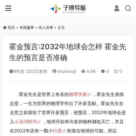
首页
•
奇闻趣事
•
奇人异事
•
正文
霍金预言:2032年地球会怎样 霍金先
生的预言是否准确
4年前 (2022)发布
shuhanzjl
4.6K
0
0
霍金先生是世界上有名的
物理学家
，霍金先生身残
志坚，一生为世界的物理学作出了许多贡献。霍金先生在
去世之前留给了世界许多预言，他预言，2032年地球会进
入
小冰河时代
，地球开始有许多的物种濒临灭亡，并且
在2032年还有一颗小
行星
有撞击地球的可能。所以