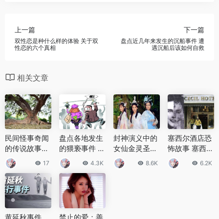
上一篇
下一篇
双性恋是种什么样的体验 关于双
盘点近几年来发生的沉船事件 遭
性恋的六个真相
遇沉船后该如何自救
相关文章
民间怪事奇闻
盘点各地发生
封神演义中的
塞西尔酒店恐
的传说故事，
的猥亵事件 上
女仙金灵圣
怖故事 塞西尔
发生在农村的
海地铁猥亵男
母，无齿翼龙
酒店的建造与
17
4.3K
8.6K
6.2K
灵异故事
偷拍女士裙内
金灵圣母师徒
落寞
派系
黄延秋事件，
禁止的爱：善