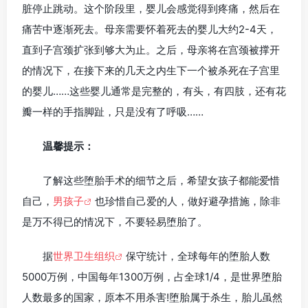
脏停止跳动。这个阶段里，婴儿会感觉得到疼痛，然后在
痛苦中逐渐死去。母亲需要怀着死去的婴儿大约2-4天，
直到子宫颈扩张到够大为止。之后，母亲将在宫颈被撑开
的情况下，在接下来的几天之内生下一个被杀死在子宫里
的婴儿……这些婴儿通常是完整的，有头，有四肢，还有花
瓣一样的手指脚趾，只是没有了呼吸……
温馨提示：
了解这些堕胎手术的细节之后，希望女孩子都能爱惜
自己，
男孩子
也珍惜自己爱的人，做好避孕措施，除非
是万不得已的情况下，不要轻易堕胎了。
据
世界卫生组织
保守统计，全球每年的堕胎人数
5000万例，中国每年1300万例，占全球1/4，是世界堕胎
人数最多的国家，原本不用杀害!堕胎属于杀生，胎儿虽然