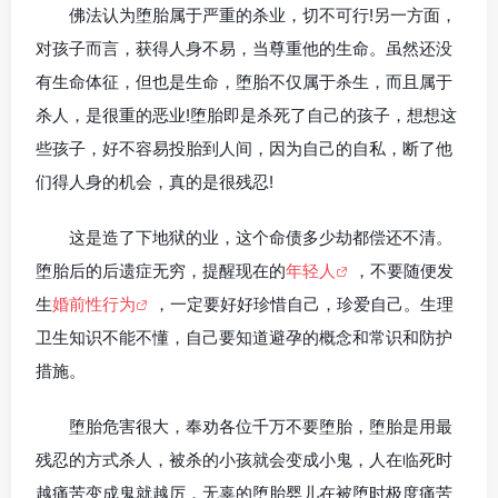
佛法认为堕胎属于严重的杀业，切不可行!另一方面，
对孩子而言，获得人身不易，当尊重他的生命。虽然还没
有生命体征，但也是生命，堕胎不仅属于杀生，而且属于
杀人，是很重的恶业!堕胎即是杀死了自己的孩子，想想这
些孩子，好不容易投胎到人间，因为自己的自私，断了他
们得人身的机会，真的是很残忍!
这是造了下地狱的业，这个命债多少劫都偿还不清。
堕胎后的后遗症无穷，提醒现在的
年轻人
，不要随便发
生
婚前性行为
，一定要好好珍惜自己，珍爱自己。生理
卫生知识不能不懂，自己要知道避孕的概念和常识和防护
措施。
堕胎危害很大，奉劝各位千万不要堕胎，堕胎是用最
残忍的方式杀人，被杀的小孩就会变成小鬼，人在临死时
越痛苦变成鬼就越厉，无辜的堕胎婴儿在被堕时极度痛苦