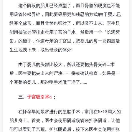
这个阶段的胎儿已经成型了，而且骨骼的硬度也不能
用吸管轻松弄碎，因此要采用更加残忍的方式!由于婴儿已
经完全成形，而且骨骼也强壮了，所以吸不出来。医生只
能用抽吸导管排走母亲子宫的羊水。然后用一个『长满牙
齿』的镊子，伸进母亲的子宫里，把婴儿的每一块四肢活
生生地拽下来，取出母亲的体外!
由于婴儿的头部比较大，所以还要把头骨夹碎…术
后，医生要把夹出来的尸块一一拼凑确认检查，如果是一
个完整的婴儿，那说明手术做干净了……
三、
子宫吸引术
;
在怀孕早期最常进行的堕胎手术，常用在5-13周大的
胎儿身上。首先，医生会使用阴道窥管来扩张阴道，让他
们可以看到子宫颈。扩张阴道后，接下来医生会使用扩张