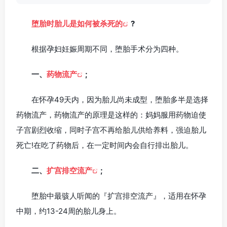
堕胎时胎儿是如何被杀死的
?
根据孕妇妊娠周期不同，堕胎手术分为四种。
一、
药物流产
;
在怀孕49天内，因为胎儿尚未成型，堕胎多半是选择
药物流产，药物流产的原理是这样的：妈妈服用药物迫使
子宫剧烈收缩，同时子宫不再给胎儿供给养料，强迫胎儿
死亡!在吃了药物后，在一定时间内会自行排出胎儿。
二、
扩宫排空流产
;
堕胎中最骇人听闻的『扩宫排空流产』，适用在怀孕
中期，约13-24周的胎儿身上。