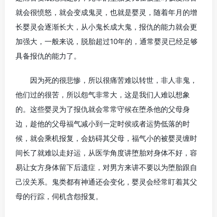
就会很愤怒，就会变成鬼灵，也就是婴灵，随着年月的增
长婴灵会逐渐长大，从小鬼长成大鬼，报仇的能力就会更
加强大，一般来说，脱胎超过10年的，通常婴灵已经足够
具备报仇的能力了。
因为死的很悲惨，所以很痛苦难以转世，非人非鬼，
他们过的很苦，所以怨气非常大，这是我们人难以想象
的。这些婴灵为了报仇就会常常守候在堕杀他的父母身
边，趁他的父母福气减小到一定时侯或者运势低落的时
候，就会乘机报复，会妨碍其父母，福气小的被婴灵缠时
间长了就难以走好运，从医学角度讲堕胎对身体不好，容
易让女方身体留下后遗症，对男方来讲不要以为堕胎跟自
己没关系。鬼类都有神通还会变化，婴灵会经常盯着其父
母的行踪，伺机含怨报复。