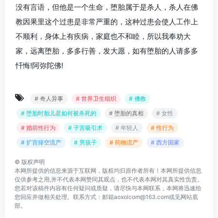
没有言语，但他是一个生命，堕胎属于是杀人，杀人在佛
教因果里这个过患是非常严重的，这种过患会使人工作上
不顺利，身体上有疾病，家庭也不和睦，所以我奉劝大
家，远离堕胎，多多行善，发大愿，如有堕胎的人请多多
忏悔!阿弥陀佛!
# 奇人异事
# 世界卫生组织
# 佛教
# 堕胎时胎儿是如何被杀死的
# 堕胎的真相
# 女性
# 婚前性行为
# 子宫吸引术
# 年轻人
# 性行为
# 扩宫排空流产
# 男孩子
# 药物流产
# 西方国家
©
版权声明
本网所提供的信息来源于互联网，版权均归原作者所有！本网所提供信息
仅供参考之用,并不代表本网赞同其观点，也不代表本网对其真实性负责。
您若对该稿件内容有任何疑问或质疑，请尽快与本网联系，本网将迅速给
您回应并做相关处理。联系方式：邮箱aoxolcom@163.com或见网站底
部。