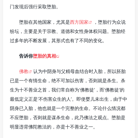
门发现后强行采取堕胎。
堕胎在其他国家，尤其是
西方国家
，堕胎行为众说
纷坛，主要是关于宗教、道德和女性身体权问题。堕胎经
过多年的不断发展，其形式也有了不同的变化。
告诉你
堕胎的真相
佛教
认为中阴身与父精母血结合时入胎，所以胚胎
已是一个有情生命，绝不可加以伤害，否则就是杀生。杀
生为十不善业之首，我们常自称为‘佛教徒’，而‘佛教徒’的
最低定义正是‘不伤害众生的人’。即使婴儿未出生，由于中
阴身已入胎，他也就是一个完整的生命。不论什么情况都
不应堕胎，否则就是谋杀生命，此乃佛法之观点。堕胎是
明显违背佛陀教法的，亦是十不善业之一。