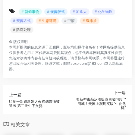
# 新鲜事物
# 丧葬仪式
# 加拿大
# 化学物质
# 安葬方式
# 生态环境
# 甲醛
# 碳排放
# 防腐处理
©
版权声明
本网所提供的信息来源于互联网，版权均归原作者所有！本网所提供信息
仅供参考之用,并不代表本网赞同其观点，也不代表本网对其真实性负责。
您若对该稿件内容有任何疑问或质疑，请尽快与本网联系，本网将迅速给
您回应并做相关处理。联系方式：邮箱aoxolcom@163.com或见网站底
部。
下一篇
上一篇
美新型毒品泛滥吸食者如“丧尸”
印度一新娘新婚之夜抱怨胃痛被
围城！美国上演现实版“生化危
送医 第二天生下女婴
机”
相关文章