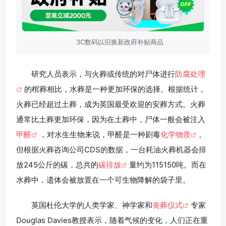
3C数码以旧换新政府补贴商品
研究人员表示，与火葬或传统的对尸体进行
防腐处理
的棺葬相比，水葬是一种更加环保的选择。根据统计，
火葬已经超过土葬，成为英国最受欢迎的安葬方式。火葬
通常比土葬更加环保，因为在土葬中，尸体一般会被注入
甲醛
，对水生生物来说，甲醛是一种剧毒
化学物质
。
但根据火葬咨询公司CDS的数据，一台耗油火葬机器会排
放245公斤的碳，总共的
碳排放
量约为115150吨。而在
水葬中，遗体会被放置在一个可生物降解的袋子里。
英国杜伦大学的人类学家、神学家和
丧葬仪式
专家
Douglas Davies教授表示，随着气候的变化，人们正在重