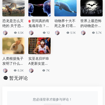
恐龙是怎么灭
世间真的有
动物界十大不
世界上最恐怖
T
绝的 关于恐龙
鬼魂存在？十
死之身 灯塔水
的动物是什
灭绝的原因有
大经典灵异实
母无限返老还
么，蝙蝠会给
6.5K
12
5.1K
5.7K
三种说法
验，解锁超自
童
人类带来哪些
然未解真相
伤害
人类根据兔子
实至名归!FIB
发明了什么东
A更新女篮世
西？兔子的特
界排名:中国女
6.3K
7K
质应用到艺术
篮升至第二
暂无评论
中
您必须登录才能参与评论！