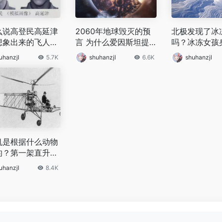
么说高登民高延津
2060年地球毁灭的预
北极发现了冰
想象出来的飞人
言 为什么爱因斯坦提
吗？冰冻女孩
民高延津的存在
出2060年地球毁灭
么？
uhanzjl
5.7K
shuhanzjl
6.6K
shuhanzjl
机是根据什么动物
的？第一架直升机
何诞生的？
uhanzjl
8.4K