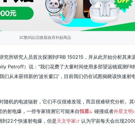
3C数码以旧换新政府补贴商品
研究所研究人员首次探测到FRB 150215，并从此开始分析其来
ly Petroff）说：“我们花费了大量时间使用多部望远镜观测FR
之前我们从未获得新的‘波长窗口’，目前我们仍在试图揭晓该快速射
是临时随机的电波辐射，它们不仅很难发现，而且很难研究分析。其
暂的射电爆，一些专家猜测它可能来自
恒星
碰撞或者
外星文明
测到22个快速射电爆，但是
天文学家
认为宇宙每天会出现200