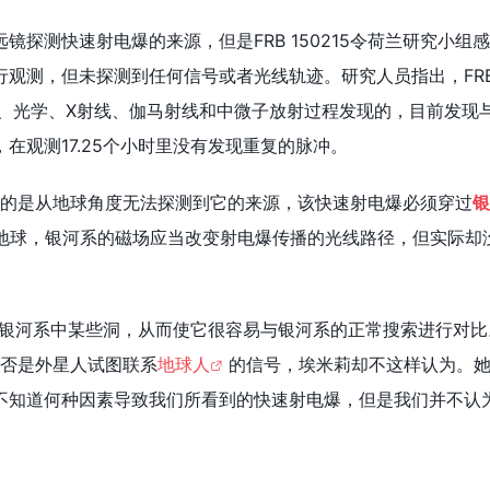
镜探测快速射电爆的来源，但是FRB 150215令荷兰研究小组
行观测，但未探测到任何信号或者光线轨迹。研究人员指出，FR
寻射电、光学、X射线、伽马射线和中微子放射过程发现的，目前发现
在观测17.25个小时里没有发现重复的脉冲。
具神秘感的是从地球角度无法探测到它的来源，该快速射电爆必须穿过
银
地球，银河系的磁场应当改变射电爆传播的光线路径，但实际却
过银河系中某些洞，从而使它很容易与银河系的正常搜索进行对比
5是否是外星人试图联系
地球人
的信号，埃米莉却不这样认为。
不知道何种因素导致我们所看到的快速射电爆，但是我们并不认