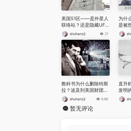
美国51区——是外星人
为什
联络站？还是隐藏UFO
是被
基地？
高登
shuhanzjl
21
sh
教科书为什么删除特斯
直升
拉？波及到美国财团和
发明
国家利益
是如
shuhanzjl
9.6K
sh
暂无评论