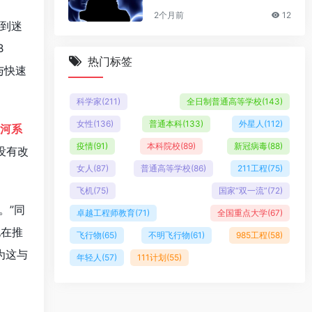
2个月前
12
感到迷
B
热门标签
与快速
科学家
(211)
全日制普通高等学校
(143)
女性
(136)
普通本科
(133)
外星人
(112)
河系
疫情
(91)
本科院校
(89)
新冠病毒
(88)
没有改
女人
(87)
普通高等学校
(86)
211工程
(75)
飞机
(75)
国家“双一流”
(72)
。”同
卓越工程师教育
(71)
全国重点大学
(67)
她在推
飞行物
(65)
不明飞行物
(61)
985工程
(58)
为这与
年轻人
(57)
111计划
(55)