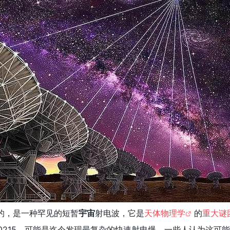
的，是一种罕见的短暂
宇宙
射电波，它是
天体物理学
的
重大谜
150215，可能是迄今发现最复杂的快速射电爆，一些人认为这可