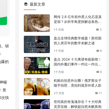
最新文章
网传 2.8 亿年前外星人化石是真
是假？从科学角度拆解这条热门
传言
1个月前
3
盘点全球经典数学难题！那些困
扰人类百年的数学未解之谜
源。研
1个月前
8
B
盘点 2024 十大离谱奇葩新闻！
电爆的
国内外魔幻事件一件比一件出人
意料
1个月前
8
机舱自拍意外出圈！俄罗斯女子
神秘
随手拍照，竟拍到诡异外星人影
发
2个月前
11
0次快
世间真的有鬼魂存在？十大经典
灵异实验，解锁超自然未解真相