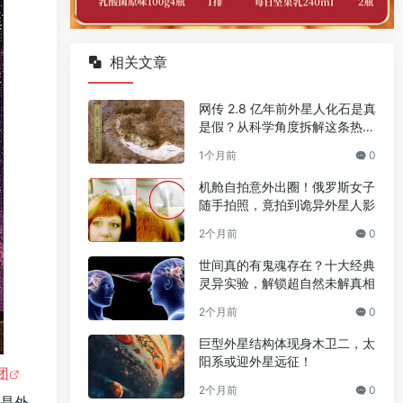
相关文章
网传 2.8 亿年前外星人化石是真
是假？从科学角度拆解这条热门
传言
1个月前
0
机舱自拍意外出圈！俄罗斯女子
随手拍照，竟拍到诡异外星人影
2个月前
0
世间真的有鬼魂存在？十大经典
灵异实验，解锁超自然未解真相
2个月前
0
巨型外星结构体现身木卫二，太
阳系或迎外星远征！
团
2个月前
0
能是外