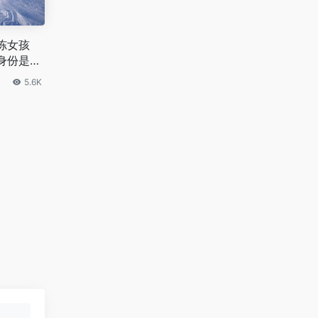
冻女孩
身份是什
5.6K