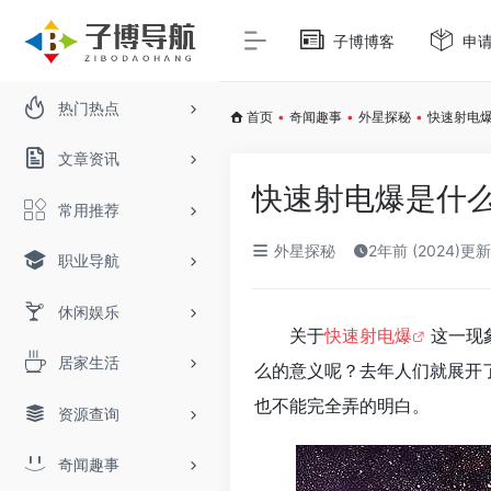
子博博客
申
热门热点
首页
•
奇闻趣事
•
外星探秘
•
快速射电
文章资讯
快速射电爆是什么
常用推荐
外星探秘
2年前 (2024)更新
职业导航
休闲娱乐
关于
快速射电爆
这一现
居家生活
么的意义呢？去年人们就展开
也不能完全弄的明白。
资源查询
奇闻趣事