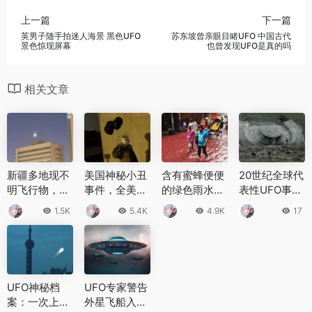
上一篇
下一篇
英男子随手拍迷人海景 黑色UFO
苏东坡曾亲眼目睹UFO 中国古代
景色惊现屏幕
也曾发现UFO是真的吗
相关文章
新疆多地现不
美国神秘小丑
含有蜜蜂便便
20世纪全球代
明飞行物，目
事件，全美各
的绿色雨水，
表性UFO事件
击者称和月亮
州频发小丑袭
世界上八大罕
回顾 十大恐怖
1.5K
5.4K
4.9K
17
一样亮，几秒
击，造成全民
见的怪雨
UFO事件盘点
内突然加速消
恐慌
失
UFO神秘档
UFO专家警告
案：一次上海
外星飞船入侵