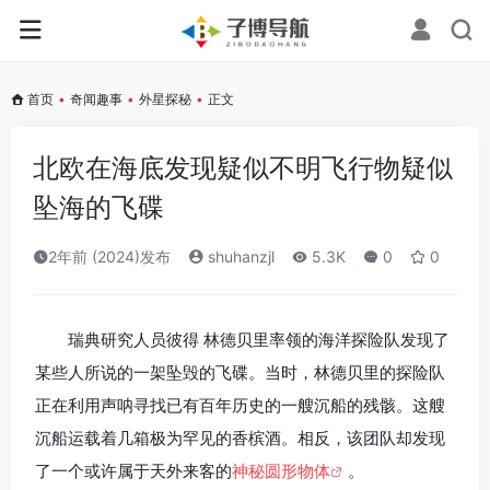
首页
•
奇闻趣事
•
外星探秘
•
正文
北欧在海底发现疑似不明飞行物疑似
坠海的飞碟
2年前 (2024)发布
shuhanzjl
5.3K
0
0
瑞典研究人员彼得 林德贝里率领的海洋探险队发现了
某些人所说的一架坠毁的飞碟。当时，林德贝里的探险队
正在利用声呐寻找已有百年历史的一艘沉船的残骸。这艘
沉船运载着几箱极为罕见的香槟酒。相反，该团队却发现
了一个或许属于天外来客的
神秘圆形物体
。