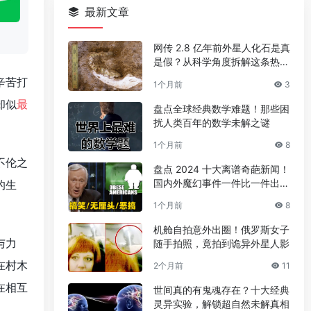
最新文章
网传 2.8 亿年前外星人化石是真
是假？从科学角度拆解这条热门
传言
辛苦打
1个月前
3
却似
最
盘点全球经典数学难题！那些困
扰人类百年的数学未解之谜
1个月前
8
不伦之
盘点 2024 十大离谱奇葩新闻！
国内外魔幻事件一件比一件出人
的生
意料
1个月前
8
机舱自拍意外出圈！俄罗斯女子
与力
随手拍照，竟拍到诡异外星人影
在村木
2个月前
11
在相互
世间真的有鬼魂存在？十大经典
灵异实验，解锁超自然未解真相