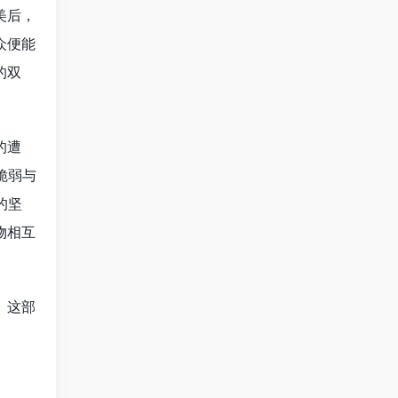
美后，
众便能
的双
的遭
脆弱与
的坚
物相互
。这部