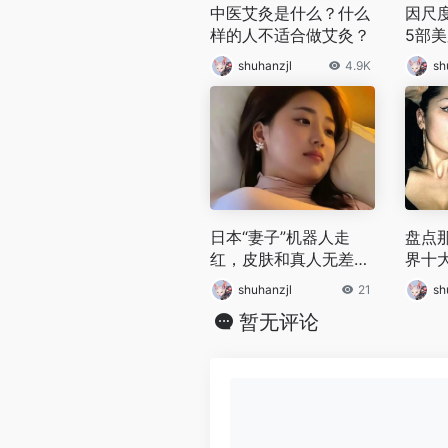
中医艾灸是什么？什么
因尺
样的人不适合做艾灸？
5部
女主
shuhanzjl
4.9K
sh
日本“妻子”机器人走
盘点
红，皮肤和真人无差
界十
别，“生育功能”是一大
shuhanzjl
21
sh
亮点
暂无评论