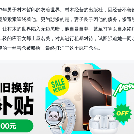
中年男子村木哲郎的灰暗世界。村木经营的出版社，因经营不善
魔般紧紧缠绕着他。更为悲惨的是，妻子良子因他的债务，惨遭
，让村木的世界陷入无边黑暗，他自暴自弃，甚至打算以自杀终
年轻的应召女郎土屋名美，对其进行粗暴对待，试图强迫她一同
存的一丝善念被唤醒，最终打消了这个疯狂念头。