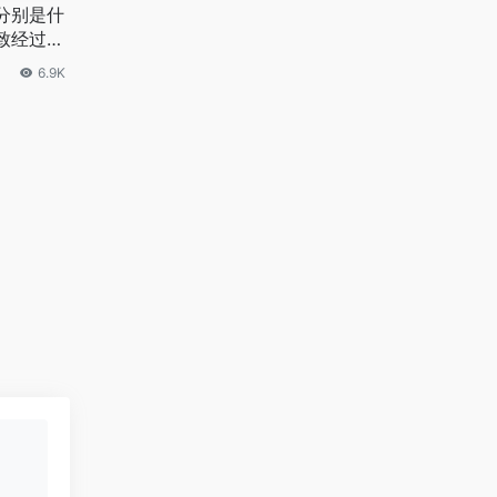
分别是什
致经过是
6.9K