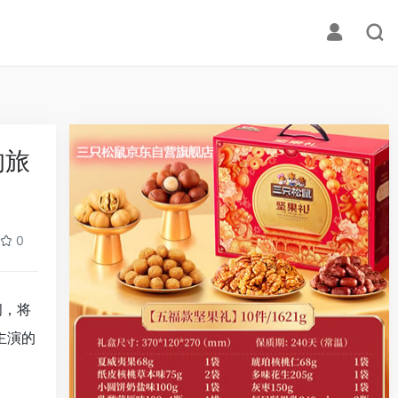
的旅
0
间，将
主演的