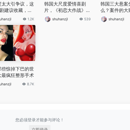
度太大引争议，这
韩国大尺度爱情喜剧
韩国三大悬案
美剧建议收藏，看
片，《初恋大作战》：
么？案件的大
如何逆袭翻盘
纯真碰撞，教授的蜕变
什么样的？
uhanzjl
1.2K
shuhanzjl
539
shuhanzjl
与友情的升华
那些惊掉下巴的世
大最疯狂整形手术
uhanzjl
8.7K
您必须登录才能参与评论！
立即登录