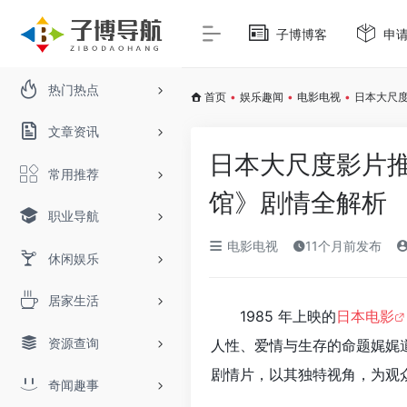
子博博客
申
热门热点
首页
•
娱乐趣闻
•
电影电视
•
日本大尺
文章资讯
日本大尺度影片
常用推荐
馆》剧情全解析
职业导航
电影电视
11个月前发布
休闲娱乐
居家生活
1985 年上映的
日本电影
资源查询
人性、爱情与生存的命题娓娓
剧情片，以其独特视角，为观
奇闻趣事