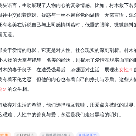
镜头语言，生动展现了人物内心的复杂情感。比如，村木救下名
眼神中交织着惊讶、疑惑与一丝不易察觉的温情，无需言语，观
还有名美在诉说自己与上司感情纠葛时，低垂的眼眸、微微颤抖
露无遗。
部关于爱情的电影，它更是对人性、社会现实的深刻剖析。村木
小人物的无奈与绝望；名美的经历，则揭示了爱情在现实面前的
村木的妻子良子，在遭受强暴后，坚强面对生活，展现出
女性
美有着不伦之恋，但他的内心也有着自己的挣扎与矛盾。这些人
会
的众生相。
有放弃对生活的希望，他们选择相互救赎，用爱点亮彼此的世界
么艰难，人性中的善良与爱，永远是我们走出黑暗的明灯。
本电影
# 日本社会
# 最熟悉的陌生人
# 经济压力