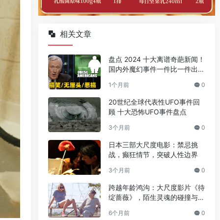
相关文章
盘点 2024 十大离谱奇葩新闻！
国内外魔幻事件一件比一件出人
意料
1个月前
0
20世纪全球代表性UFO事件回
顾 十大恐怖UFO事件盘点
3个月前
0
日本三部大尺度电影：禁忌挑
战，癫狂情节，突破人性边界
3个月前
0
跨越年龄鸿沟：大尺度影片《待
绽蔷薇》，陌生灵魂的碰撞与温
情绽放
6个月前
0