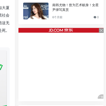
南韩尤物！曾为艺术献身！女星
如大厦
尹律写真赏
黑社会
6个月前
0
结这无
赴死。