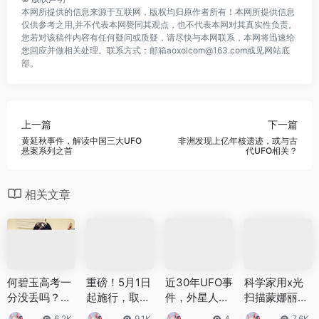
本网所提供的信息来源于互联网，版权均归原作者所有！本网所提供信息
仅供参考之用,并不代表本网赞同其观点，也不代表本网对其真实性负责。
您若对该稿件内容有任何疑问或质疑，请尽快与本网联系，本网将迅速给
您回应并做相关处理。联系方式：邮箱aoxolcom@163.com或见网站底
部。
上一篇
下一篇
黄延秋事件，解读中国三大UFO
非洲发现上亿年核遗迹，或与古
悬案系列之首
代UFO相关？
相关文章
何碧玉高考一
重磅！5月1日
近30年UFO事
科学家用x光
分没丢吗？高
起施行，取消
件，外星人竟
扫描蒙娜丽
考满分是什么
初中毕业后普
一直在我们身
莎，看不到任
6.2K
9.1K
4
7.6K