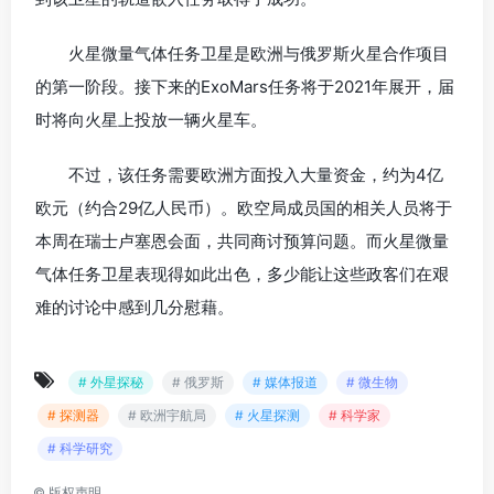
火星微量气体任务卫星是欧洲与俄罗斯火星合作项目
的第一阶段。接下来的ExoMars任务将于2021年展开，届
时将向火星上投放一辆火星车。
不过，该任务需要欧洲方面投入大量资金，约为4亿
欧元（约合29亿人民币）。欧空局成员国的相关人员将于
本周在瑞士卢塞恩会面，共同商讨预算问题。而火星微量
气体任务卫星表现得如此出色，多少能让这些政客们在艰
难的讨论中感到几分慰藉。
# 外星探秘
# 俄罗斯
# 媒体报道
# 微生物
# 探测器
# 欧洲宇航局
# 火星探测
# 科学家
# 科学研究
©
版权声明