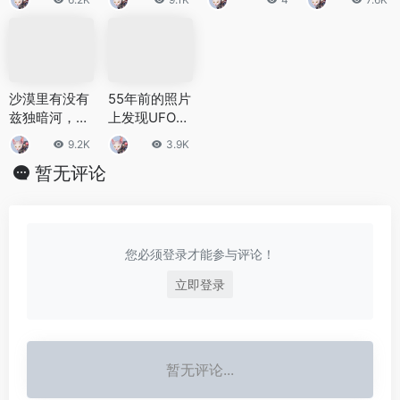
样的智商？
职分流
边？
何笔触是真的
吗
沙漠里有没有
55年前的照片
兹独暗河，什
上发现UFO：
么是兹独暗
是外星人在监
9.2K
3.9K
河？
视美国吗？
暂无评论
您必须登录才能参与评论！
立即登录
暂无评论...