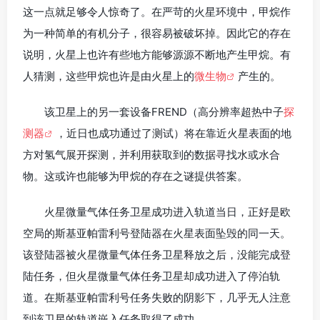
这一点就足够令人惊奇了。在严苛的火星环境中，甲烷作
为一种简单的有机分子，很容易被破坏掉。因此它的存在
说明，火星上也许有些地方能够源源不断地产生甲烷。有
人猜测，这些甲烷也许是由火星上的
微生物
产生的。
该卫星上的另一套设备FREND（高分辨率超热中子
探
测器
，近日也成功通过了测试）将在靠近火星表面的地
方对氢气展开探测，并利用获取到的数据寻找水或水合
物。这或许也能够为甲烷的存在之谜提供答案。
火星微量气体任务卫星成功进入轨道当日，正好是欧
空局的斯基亚帕雷利号登陆器在火星表面坠毁的同一天。
该登陆器被火星微量气体任务卫星释放之后，没能完成登
陆任务，但火星微量气体任务卫星却成功进入了停泊轨
道。在斯基亚帕雷利号任务失败的阴影下，几乎无人注意
到该卫星的轨道嵌入任务取得了成功。