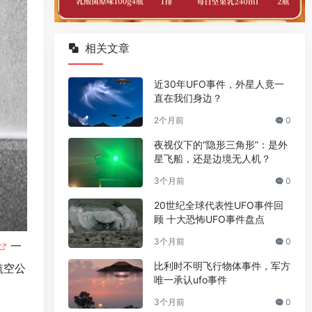
相关文章
近30年UFO事件，外星人竟一
直在我们身边？
2个月前
0
夜视仪下的“隐形三角形”：是外
星飞船，还是边境无人机？
3个月前
0
20世纪全球代表性UFO事件回
顾 十大恐怖UFO事件盘点
3个月前
0
一
比利时不明飞行物体事件，军方
航空公
唯一承认ufo事件
3个月前
0