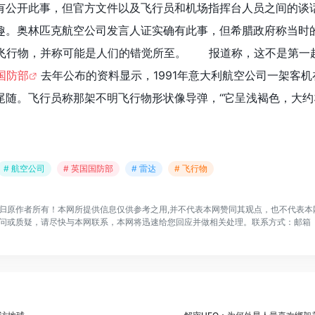
有公开此事，但官方文件以及飞行员和机场指挥台人员之间的谈
趣。奥林匹克航空公司发言人证实确有此事，但希腊政府称当时
飞行物，并称可能是人们的错觉所至。 报道称，这不是第一
国防部
去年公布的资料显示，1991年意大利航空公司一架客机
尾随。飞行员称那架不明飞行物形状像导弹，“它呈浅褐色，大约
# 航空公司
# 英国国防部
# 雷达
# 飞行物
归原作者所有！本网所提供信息仅供参考之用,并不代表本网赞同其观点，也不代表本
问或质疑，请尽快与本网联系，本网将迅速给您回应并做相关处理。联系方式：邮箱