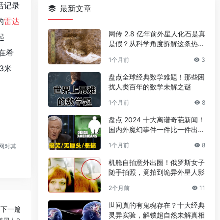
话记录
最新文章
的
雷达
网传 2.8 亿年前外星人化石是真
起
是假？从科学角度拆解这条热门
在希
传言
1个月前
3
3米
盘点全球经典数学难题！那些困
扰人类百年的数学未解之谜
1个月前
8
盘点 2024 十大离谱奇葩新闻！
国内外魔幻事件一件比一件出人
意料
1个月前
8
网对其
机舱自拍意外出圈！俄罗斯女子
随手拍照，竟拍到诡异外星人影
2个月前
11
世间真的有鬼魂存在？十大经典
下一篇
灵异实验，解锁超自然未解真相