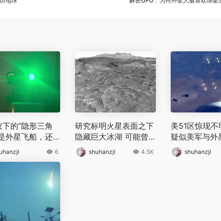
造访地球
解密UFO：为何外星人最喜欢绑架
仪下的“隐形三角
研究标明火星表面之下
美51区惊现
：是外星飞船，还
隐藏巨大冰湖 可能曾
疑似美军与外
境无人机？
经孕育生命
是真的吗？
uhanzjl
6
shuhanzjl
4.5K
shuhanzjl