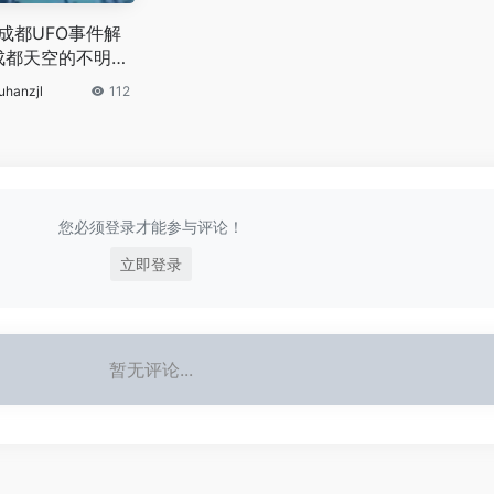
4成都UFO事件解
成都天空的不明飞
UFO吗
uhanzjl
112
您必须登录才能参与评论！
立即登录
暂无评论...