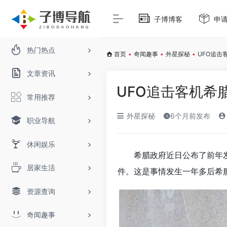
子博博客
申
热门热点
首页
•
奇闻趣事
•
外星探秘
•
UFO追击
文章资讯
UFO追击客机希
常用推荐
外星探秘
6个月前发布
职业导航
休闲娱乐
希腊政府近日公布了前年发
居家生活
件。这是事情发生一年多后希
资源查询
奇闻趣事