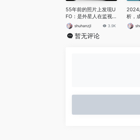
55年前的照片上发现U
202
FO：是外星人在监视
析，
美国吗？
行物是
shuhanzjl
3.9K
sh
暂无评论