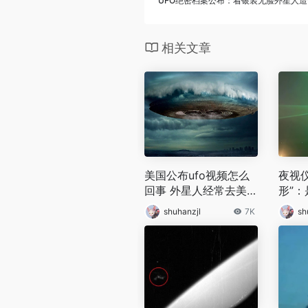
UFO绝密档案公布：着银装无脸外星人
相关文章
美国公布ufo视频怎么
夜视
回事 外星人经常去美
形”
国是真的吗
是边
shuhanzjl
7K
sh