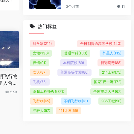
美国人？
2个月前
11
热门标签
科学家
(211)
全日制普通高等学校
(143)
女性
(136)
普通本科
(133)
外星人
(112)
疫情
(91)
本科院校
(89)
新冠病毒
(88)
女人
(87)
普通高等学校
(86)
211工程
(75)
不明飞行物
飞机
(75)
国家“双一流”
(72)
星人合作
卓越工程师教育
(71)
全国重点大学
(67)
5.9K
飞行物
(65)
不明飞行物
(61)
985工程
(58)
年轻人
(57)
111计划
(55)