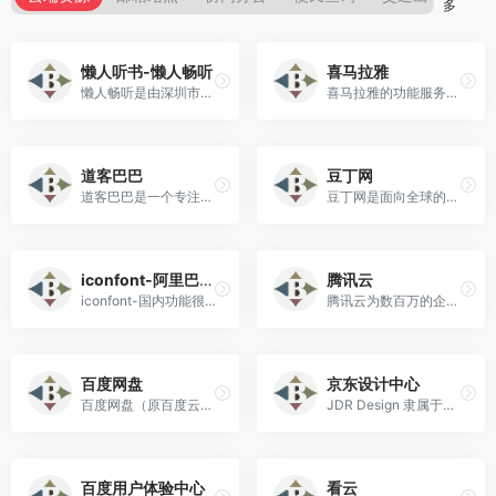
多
懒人听书-懒人畅听
喜马拉雅
懒人畅听是由深圳市懒人在线科技有限公司开发运营的一款移动有声阅读应用！
喜马拉雅的功能服务包括PGC内容、PUGC及UGC内容！
道客巴巴
豆丁网
道客巴巴是一个专注于电子文档的在线分享平台！
豆丁网是面向全球的中文社会化阅读分享平台，拥有商业,教育,研究报告,行业资料,学术论文,认证考试,星座,心理学等数亿实用文档和书刊杂志。
iconfont-阿里巴巴矢量图标库
腾讯云
iconfont-国内功能很强大且图标内容很丰富的矢量图标库，提供矢量图标下载、在线存储、格式转换等功能。阿里巴巴体验团队倾力打造，设计和前端开发的便捷工具。
腾讯云为数百万的企业和开发者提供安全稳定的云计算服务，涵盖云服务器、云数据库、云存储、视频与CDN、域名注册等全方位云服务和各行业解决方案。
百度网盘
京东设计中心
百度网盘（原百度云）是百度推出的一项云存储服务，已覆盖主流PC和手机操作系统。
JDR Design 隶属于京东零售集团，专注于无界零售下完美购物体验的设计探索与尝试。
百度用户体验中心
看云