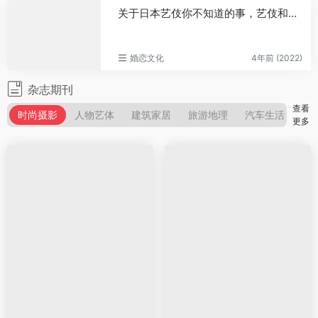
关于日本艺伎你不知道的事，艺伎和艺妓的区别
婚恋文化
4年前 (2022)
杂志期刊
查看
时尚摄影
人物艺体
建筑家居
旅游地理
汽车生活
自
更多