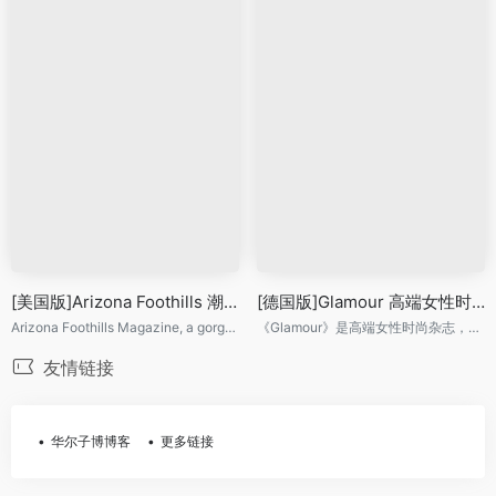
[美国版]Arizona Foothills 潮流女装服装时装配饰杂志 2014年7月刊
[德国版]Glamour 高端女性时尚杂志 2014年8月刊
Arizona Foothills Magazine, a gorgeous, high-end publication, is an upscale lifestyle magazine that reaches affluent, well-educated readers in the prestigious desert foothills communities of Arizona.
《Glamour》是高端女性时尚杂志，以其独特的编辑理念与视角报道时装、美容、名流及跟女性生活息息相关的一切。
友情链接
华尔子博博客
更多链接