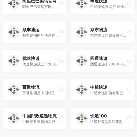
阿里巴巴菜鸟官网
申通快递
阿里巴巴菜鸟官网，作为快递、物流、园区、仓储等供应链联盟服务商。
申通快递官网,申通快递,快递,发快递,快递员,业务员查询,上门取件,在线下单(寄件),申通营业网点查询,快递加盟,单号追踪跟踪查询,投诉电话查询,车辆信息,申通新闻,招聘等服务,全国统一客服热线：95543.
顺丰速运
京东物流
顺丰是国内的快递物流综合服务商，总部位于深圳，经过多年发展，已初步建立为客户提供一体化综合物流解决方案的能力，不仅提供配送端的物流服务，还延伸至价值链前端的产、供、销、配等环节，从消费者需求出发，以数据为牵引，利用大数据分析和云计算技术，为客户提供仓储管理、销售预测、大数据分析、金融管理等一揽子解决方案。
京东物流向您提供仓配服务、快递快运服务、大件服务、冷链服务、跨境服务。
优速快递
圆通速递
优速快递成立于2009年，是一家提供全国性快递服务的规模型快递企业。
圆通速递于2000年5月28日在上海创立。
百世物流
中通快递
百世集团是中国领先的智慧供应链解决方案与物流服务提供商。
中通快递股份有限公司成立于2002年5月8日，总部位于上海，是以快递为核心业务的综合物流服务企业。
中国邮政速递物流
快递100
中国邮政速递物流股份有限公司隶属于中国邮政集团有限公司，主要经营国内速递、国际速递、合同物流等
快递100是深圳前海百递网络有限公司旗下快递物流信息服务平台。