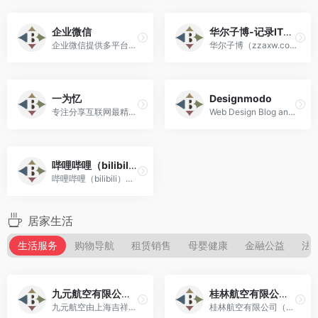
企业微信
华尔子博-记录IT人的美好生活
企业微信提供多平台消息同步与云端保存功能，支持查看消息已读未读状态。
华尔子博（zzaxw.com）是集网络技术、网络技巧，轻松学习和技术文档记录的技术性网站！大数据、区块链您想了解和学习的资料这里都有，在这里您可以记录您的个人技术文档！
一为忆
Designmodo
专注分享互联网最精品内容，包含编程,美术设计，工具软件，包含编程，美术设计，工具软件。
Web Design Blog and Shop
哔哩哔哩（bilibili）
哔哩哔哩（bilibili）（NASDAQ：BILI；HKEX：9626 ） 是中国年轻人文化社区。
居家生活
生活服务
购物导航
租赁销售
母婴健康
金融公益
法
九元航空有限公司（简称：九元航空）
桂林航空有限公司（AIR GUILIN）
九元航空由上海吉祥航空有限公司、亿利资源集团等共同参与发起组建!
桂林航空有限公司（AIR GUILIN）是一家以桂林国际旅游胜地为主运营基地!