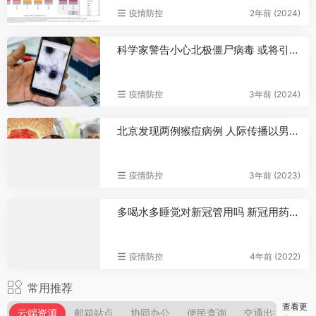
疫情防控
2年前 (2024)
科学家警告小心北极僵尸病毒 或将引发新的疾病的爆发
疫情防控
3年前 (2024)
北京发现两例猴痘病例 人际传播以男男性行为人群为主
疫情防控
3年前 (2023)
多喝水多睡觉对新冠管用吗 新冠用药这几点请记住！
疫情防控
4年前 (2022)
常用推荐
查看更
云端资源
邮箱站点
协同办公
便民查询
交通出行
银