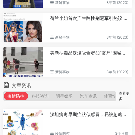
新鲜事物
3年前 (2023)
荷兰小姐首次产生跨性别冠军引热议 本人回应我很美
新鲜事物
3年前 (2023)
美新型毒品泛滥吸食者如“丧尸”围城！美国上演现实版“生化危机”
新鲜事物
3年前 (2023)
文章资讯
查看更
疫情防控
科技咨询
明星娱乐
汽车资讯
体育快讯
多
汉坦病毒早期症状似感冒，易被忽略，这种传染病一定要注意预防
疫情防控
3个月前