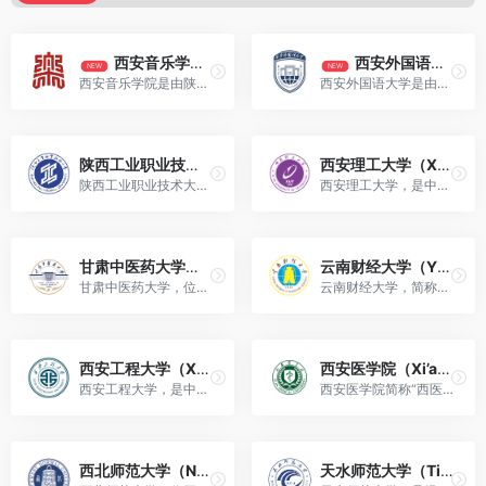
谜
未解之谜
2026年6月26日
盘点 2024 十大离谱奇葩新闻！国内外魔幻事件一件比一
西安音乐学院（Xi’an Conservatory of Music）
西安外国语大学（Xi`an International Studies University）
NEW
NEW
西安音乐学院是由陕西省人民政府主管的培养音乐艺术专门人才的全日制普通高等学校。
西安外国语大学是由陕西省人民政府举办和主管的全日制普通高等学校。
件出人意料
奇人异事
2026年6月26日
机舱自拍意外出圈！俄罗斯女子随手拍照，竟拍到诡异外
陕西工业职业技术大学（Shaanxi Polytechnic University）
西安理工大学（Xi’an University of Technology）
星人影
陕西工业职业技术大学是位于陕西咸阳境内的公办本科职业大学。
西安理工大学，是中央与陕西省共建高校，陕西省管理为主，工业和信息化部、陕西省共建高校。
未解之谜
2026年6月23日
世间真的有鬼魂存在？十大经典灵异实验，解锁超自然未
解真相
甘肃中医药大学（Gansu University Of Chinese Medicine）
云南财经大学（YUNNAN UNIVERSITY OF FINANCE AND ECONOMICS，YNUFE）
奇人异事
2026年6月23日
甘肃中医药大学，位于甘肃省兰州市，是甘肃省人民政府与国家中医药管理局共建高校。
云南财经大学，简称云财大，是云南省人民政府举办的全日制普通高等学校。
长白山三大未解奇闻：天池水怪、诡异干饭盆、深山女野
人之谜
奇人异事
2026年6月22日
西安工程大学（Xi’an Polytechnic University）
西安医学院（Xi’an Medical University）
西安工程大学，是中国西部地区唯一一所以纺织服装为特色的高校。
西安医学院简称“西医”，是陕西省人民政府举办的一所全日制普通本科院校。
巨型外星结构体现身木卫二，太阳系或迎外星远征！
外星探秘
2026年5月26日
近30年UFO事件，外星人竟一直在我们身边？
西北师范大学（Northwest Normal University）
天水师范大学（Tianshui Normal University）
外星探秘
2026年5月26日