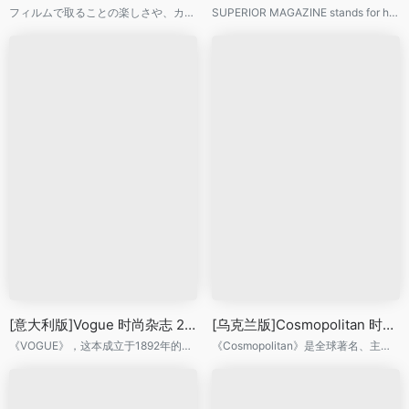
フィルムで取ることの楽しさや、カメラとともに過ごす時間の楽しさを伝えます。
SUPERIOR MAGAZINE stands for high-quality fashion photography & film by young vanguard photographers & filmmakers, art and Design across the world – connected to fashion. The magazine offers its readers exciting, fresh photo editorials & films as well as background interviews and reports around the international fashion and beauty scene.
[意大利版]Vogue 时尚杂志 2014年7月刊
[乌克兰版]Cosmopolitan 时尚杂志 2014年7-8月刊
《VOGUE》，这本成立于1892年的杂志是世界上历史悠久广受尊崇的一本时尚类杂志。
《Cosmopolitan》是全球著名、主要针对女性读者的时尚类杂志。