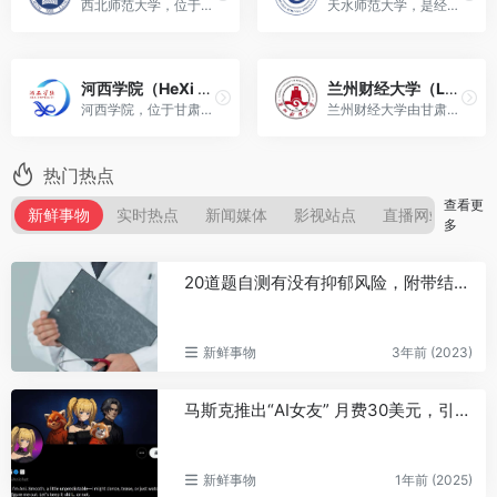
西北师范大学，位于甘肃省兰州市，是甘肃省人民政府和教育部共建的重点大学。
天水师范大学，是经中华人民共和国教育部批准成立，由甘肃省主管的全日制普通高等学校。
河西学院（HeXi University）
兰州财经大学（Lanzhou University of Finance and Economics）
河西学院，位于甘肃省张掖市，是甘肃省属普通本科院校。
兰州财经大学由甘肃省人民政府举办、教育部批准的全日制普通高等学校。
热门热点
查看更
新鲜事物
实时热点
新闻媒体
影视站点
直播网站
热
多
20道题自测有没有抑郁风险，附带结果评定
新鲜事物
3年前 (2023)
马斯克推出“AI女友” 月费30美元，引发了关于虚拟情感依附和伦理问题的广泛讨论
新鲜事物
1年前 (2025)