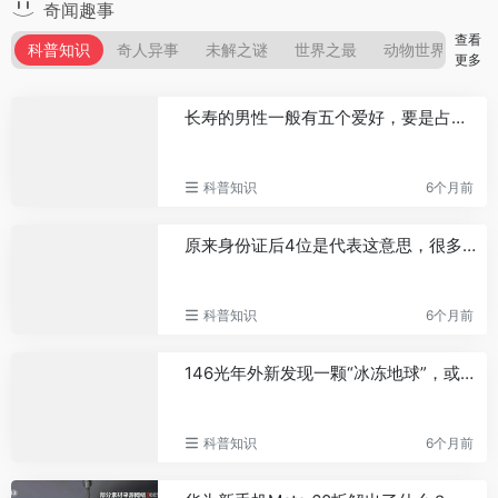
奇闻趣事
查看
科普知识
奇人异事
未解之谜
世界之最
动物世界
电
更多
长寿的男性一般有五个爱好，要是占了两个，或许就是长寿体质
科普知识
6个月前
原来身份证后4位是代表这意思，很多人还不知道，看完涨知识了
科普知识
6个月前
146光年外新发现一颗“冰冻地球”，或成潜在人类宜居星球？
科普知识
6个月前