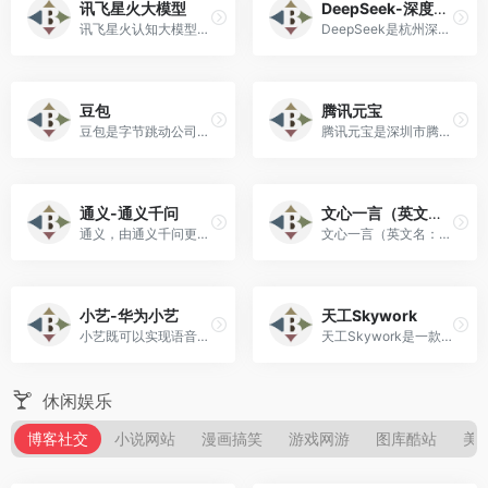
讯飞星火大模型
DeepSeek-深度求索
讯飞星火认知大模型是科大讯飞发布的大模型。
DeepSeek是杭州深度求索人工智能基础技术研究有限公司推出的AI助手！
豆包
腾讯元宝
豆包是字节跳动公司基于云雀模型开发的AI工具，提供聊天机器人、写作助手以及英语学习助手等功能！
腾讯元宝是深圳市腾讯计算机系统有限公司基于自研混元大模型开发的C端AI助手App!
通义-通义千问
文心一言（英文名：ERNIE Bot）
通义，由通义千问更名而来 ，是阿里云推出的语言模型 ，于2023年9月13日正式向公众开放。
文心一言（英文名：ERNIE Bot）是百度全新一代知识增强大语言模型，文心大模型家族的新成员!
小艺-华为小艺
天工Skywork
小艺既可以实现语音启动应用及服务，也可以实现多轮对话获取信息发布指令。
天工Skywork是一款具备超强DeepResearch能力的全新AI Office智能体。
休闲娱乐
博客社交
小说网站
漫画搞笑
游戏网游
图库酷站
美