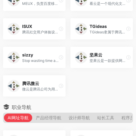
MEUX，负责百度移动生态体系的用户/商业产品的全链路体验设计。专业成员包括用研 视觉 交互设计等，创造极致用户体验的同时赋能商业，推动设计行业的价值和影响力。
看云是一个现代化文档写作、托管及数字出版平台，基于MarkDown语法和Git版本库管理，让你专注于知识创作，可以用于企业知识库、产品手册、项目文档和个人数字出版。
ISUX
TGideas
腾讯社交用户体验设计，简称ISUX (Internet Social User Experience)，成立于2011年1月11日，是腾讯集团核心、全球最具规模的UX设计团队。
TGideas隶属于腾讯互动娱乐旗下，专注IP内容力构建与发展，是集产品内容开发，内容营销，IP商业化拓展，体验设计等能力为一体的中台设计团队。
sizzy
坚果云
Stop wasting time and speed up your development workflow
坚果云是一款提供网盘|云盘|云服务的团队协助软件,可随时随地实现共享文件夹。
腾讯微云
微云是腾讯公司为用户精心打造的一项智能云服务, 您可以通过微云方便地在手机和电脑之间同步文件、推送照片和传输数据。
职业导航
AI网址导航
产品经理导航
设计师导航
站长工具
程序员