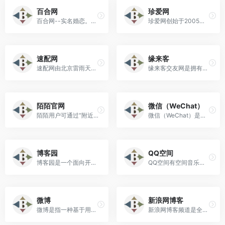
百合网
珍爱网
百合网--实名婚恋。免费通信，谈情说爱不再为钱所困。
珍爱网创始于2005年，现拥有海量单身男女征婚交友相亲信息。
速配网
缘来客
速配网由北京雷雨天地信息技术有限公司创办，始创于2005年，总部位于北京。
缘来客交友网是拥有多年口碑的大型同城约会交友网站，专为同城男女交友提供同城约会平台！
陌陌官网
微信（WeChat）
陌陌用户可通过“附近的人/动态”浏览附近动态。陌陌的“附近直播”板块提供在线互动体验，用户可观看直播并与主播互动。
微信（WeChat）是腾讯公司于2011年1月21日推出的一个为智能终端提供即时通讯服务的免费应用程序！
博客园
QQ空间
博客园是一个面向开发者的知...
QQ空间有空间音乐、空间视频、独立分类存储的功能，可以通过多种方式展现自己。
微博
新浪网博客
微博是指一种基于用户关系信息分享、传播以及获取的通过关注机制分享简短实时信息的广播式的社交媒体、网络平台。
新浪网博客频道是全中国最主流，最具人气的博客频道。拥有最耀眼的娱乐明星博客、最知性的名人博客、最动人的情感博客，最自我的草根博客!