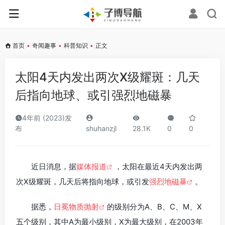
首页
•
奇闻趣事
•
科普知识
•
正文
太阳4天内发出两次X级耀斑：几天
后指向地球、或引强烈地磁暴
4年前 (2023)发
布
shuhanzjl
28.1K
0
0
近日消息，据
媒体报道
，太阳在最近4天内发出两
次X级耀斑，几天后将指向地球，或引发
强烈地磁暴
。
据悉，
日冕物质抛射
的级别分为A、B、C、M、X
五个级别，其中A为最小级别，X为最大级别，在2003年