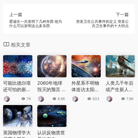
上一篇
下一篇
爱迪生一共发明了几种东西 他为
突发卫生公共事件的定义 突发公
什么可以发明这么多东西
共卫生事件的十大特点
相关文章
可能比德尔塔
2060年地球
外星系不明物
人类几千年后
还可怕的新变
毁灭的预言 为
体造访太阳
或产生新人
异毒株来了！
什么爱因斯坦
系，天文学家
种，身高2米
7K
6.6K
933
7.9K
或从艾滋病患
提出2060年
聚焦神秘A11p
的棕色巨人
体内进化而来
地球毁灭
I3Z
英国物理学大
认识反物质世