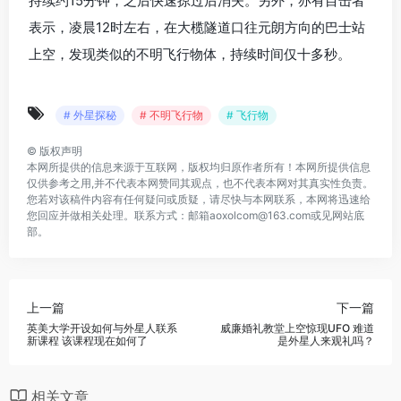
持续约15分钟，之后快速掠过后消失。另外，亦有目击者
表示，凌晨12时左右，在大榄隧道口往元朗方向的巴士站
上空，发现类似的不明飞行物体，持续时间仅十多秒。
# 外星探秘
# 不明飞行物
# 飞行物
©
版权声明
本网所提供的信息来源于互联网，版权均归原作者所有！本网所提供信息
仅供参考之用,并不代表本网赞同其观点，也不代表本网对其真实性负责。
您若对该稿件内容有任何疑问或质疑，请尽快与本网联系，本网将迅速给
您回应并做相关处理。联系方式：邮箱aoxolcom@163.com或见网站底
部。
上一篇
下一篇
英美大学开设如何与外星人联系
威廉婚礼教堂上空惊现UFO 难道
新课程 该课程现在如何了
是外星人来观礼吗？
相关文章