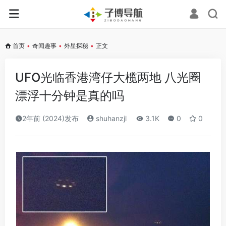
首页
•
奇闻趣事
•
外星探秘
•
正文
UFO光临香港湾仔大榄两地 八光圈
漂浮十分钟是真的吗
2年前 (2024)发布
shuhanzjl
3.1K
0
0