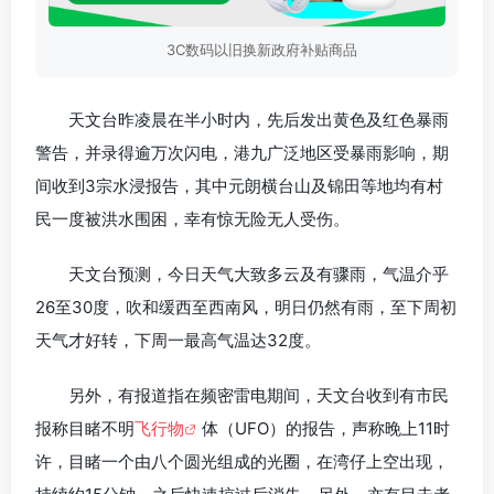
3C数码以旧换新政府补贴商品
天文台昨凌晨在半小时内，先后发出黄色及红色暴雨
警告，并录得逾万次闪电，港九广泛地区受暴雨影响，期
间收到3宗水浸报告，其中元朗横台山及锦田等地均有村
民一度被洪水围困，幸有惊无险无人受伤。
天文台预测，今日天气大致多云及有骤雨，气温介乎
26至30度，吹和缓西至西南风，明日仍然有雨，至下周初
天气才好转，下周一最高气温达32度。
另外，有报道指在频密雷电期间，天文台收到有市民
报称目睹不明
飞行物
体（UFO）的报告，声称晚上11时
许，目睹一个由八个圆光组成的光圈，在湾仔上空出现，