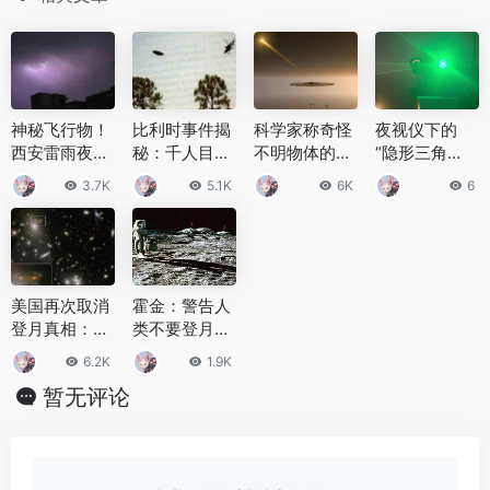
神秘飞行物！
比利时事件揭
科学家称奇怪
夜视仪下的
西安雷雨夜网
秘：千人目击
不明物体的UF
“隐形三角
友拍到龙形飞
UFO，逃脱空
O曾经出现在
形”：是外星
3.7K
5.1K
6K
6
行物，气象局
军雷达速度超
世界各地
飞船，还是边
部门回应了
音速
境无人机？
美国再次取消
霍金：警告人
登月真相：被
类不要登月？
地外力量监控
真假值得怀疑
6.2K
1.9K
是真的吗？
暂无评论